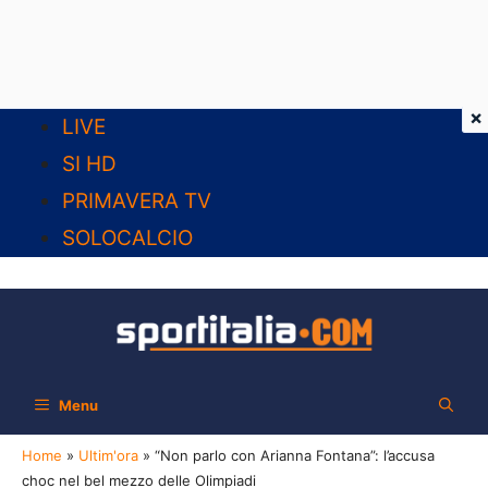
×
Vai
LIVE
al
SI HD
contenuto
PRIMAVERA TV
SOLOCALCIO
Menu
Home
»
Ultim'ora
»
“Non parlo con Arianna Fontana”: l’accusa
choc nel bel mezzo delle Olimpiadi