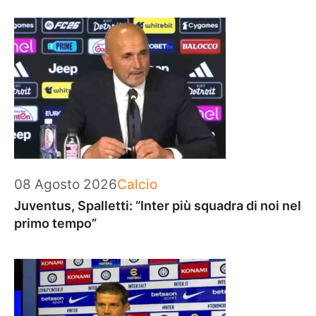
Categorie
08 Agosto 2026
Calcio
Juventus, Spalletti: “Inter più squadra di noi nel
primo tempo”