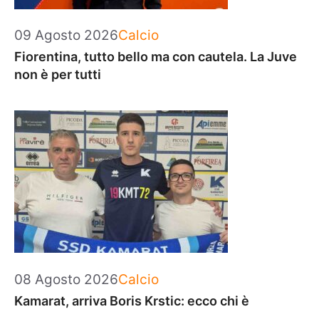
Categorie
09 Agosto 2026
Calcio
Fiorentina, tutto bello ma con cautela. La Juve
non è per tutti
Categorie
08 Agosto 2026
Calcio
Kamarat, arriva Boris Krstic: ecco chi è