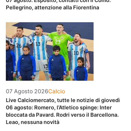
07 agosto: Esposito, contatti con il Como.
Pellegrino, attenzione alla Fiorentina
Categorie
07 Agosto 2026
Calcio
Live Calciomercato, tutte le notizie di giovedì
06 agosto: Romero, l’Atletico spinge: Inter
bloccata da Pavard. Rodri verso il Barcellona.
Leao, nessuna novità