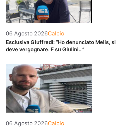
Categorie
06 Agosto 2026
Calcio
Esclusiva Giuffredi: “Ho denunciato Melis, si
deve vergognare. E su Giulini…”
Categorie
06 Agosto 2026
Calcio