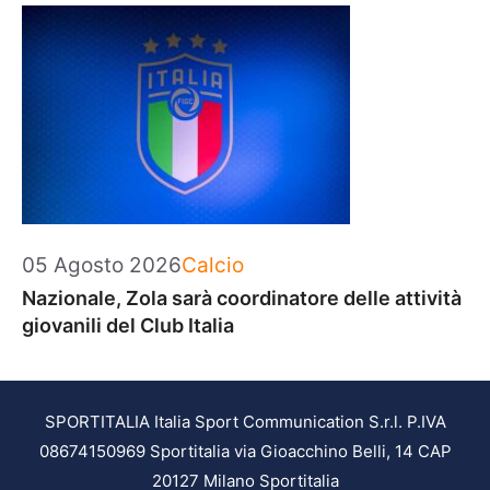
Categorie
05 Agosto 2026
Calcio
Nazionale, Zola sarà coordinatore delle attività
giovanili del Club Italia
SPORTITALIA Italia Sport Communication S.r.l. P.IVA
08674150969 Sportitalia via Gioacchino Belli, 14 CAP
20127 Milano Sportitalia