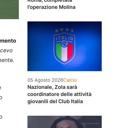
l’operazione Molina
omento
acevo
mente.
Categorie
05 Agosto 2026
Calcio
Nazionale, Zola sarà
è
coordinatore delle attività
o
giovanili del Club Italia
o