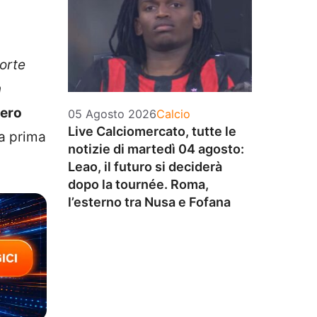
orte
n
vero
Categorie
05 Agosto 2026
Calcio
Live Calciomercato, tutte le
ta prima
notizie di martedì 04 agosto:
Leao, il futuro si deciderà
dopo la tournée. Roma,
l’esterno tra Nusa e Fofana