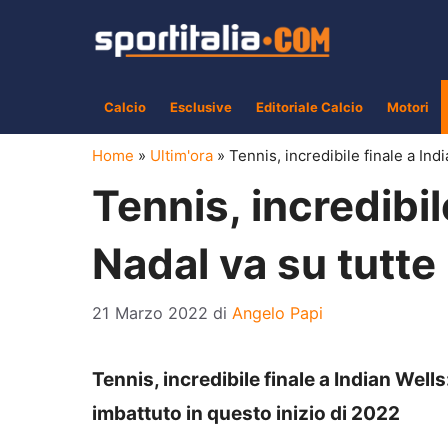
Vai
al
contenuto
Calcio
Esclusive
Editoriale Calcio
Motori
Home
»
Ultim'ora
»
Tennis, incredibile finale a Indi
Tennis, incredibil
Nadal va su tutte 
21 Marzo 2022
di
Angelo Papi
Tennis, incredibile finale a Indian Wells
imbattuto in questo inizio di 2022