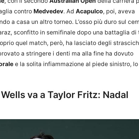
ne
, con il secondo
Australian Open
della carriera 
taglia contro
Medvedev
. Ad
Acapulco
, poi, aveva
ando a casa un altro torneo. L’osso più duro sul ce
az, sconfitto in semifinale dopo una battaglia di 
roprio quel match, però, ha lasciato degli strascich
provato a stringere i denti ma alla fine ha dovuto
orale
e la solita infiammazione al piede sinistro, l
n Wells va a Taylor Fritz: Nadal