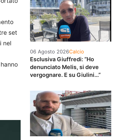
portato
mento
tre set
i nel
Categorie
06 Agosto 2026
Calcio
Esclusiva Giuffredi: “Ho
o hanno
denunciato Melis, si deve
vergognare. E su Giulini…”