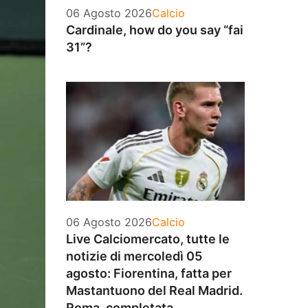
Categorie
06 Agosto 2026
Calcio
Cardinale, how do you say “fai
31”?
Categorie
06 Agosto 2026
Calcio
Live Calciomercato, tutte le
notizie di mercoledì 05
agosto: Fiorentina, fatta per
Mastantuono del Real Madrid.
Roma, completata