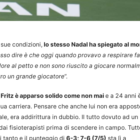
 sue condizioni,
lo stesso Nadal ha spiegato al m
osso dire è che oggi quando provavo a respirare f
ore al petto e non sono riuscito a giocare normal
ro un grande giocatore
“.
 Fritz è apparso solido come non mai
e a 24 anni 
 sua carriera. Pensare che anche lui non era appost
le, era addirittura in dubbio. Il tutto dovuto ad un
 dai fisioterapisti prima di scendere in campo. Tutt
 tanto e il punteggio di
6-3; 7-6 (7/5)
sta lì a