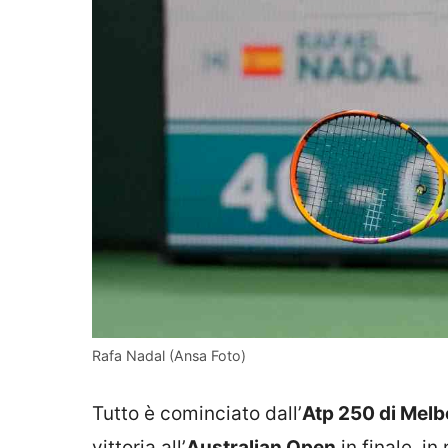
Rafa Nadal (Ansa Foto)
Tutto è cominciato dall’
Atp 250 di Mel
vittoria all’
Australian Open
in finale, i