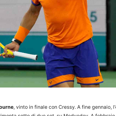
bourne
, vinto in finale con Cressy. A fine gennaio, l
n rimonta sotto di due set, su Medvedev. A febbraio,