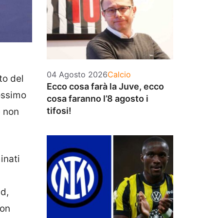
Categorie
04 Agosto 2026
Calcio
to del
Ecco cosa farà la Juve, ecco
rossimo
cosa faranno l’8 agosto i
tifosi!
e non
inati
d,
con