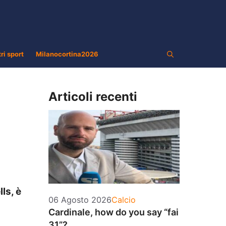
tri sport
Milanocortina2026
Articoli recenti
ls, è
Categorie
06 Agosto 2026
Calcio
Cardinale, how do you say “fai
31”?