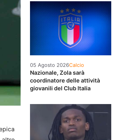
Categorie
05 Agosto 2026
Calcio
Nazionale, Zola sarà
coordinatore delle attività
giovanili del Club Italia
’epica
 altro