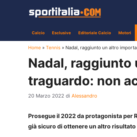
Vai
al
contenuto
Calcio
Esclusive
Editoriale Calcio
Motori
Home
»
Tennis
»
Nadal, raggiunto un altro import
Nadal, raggiunto 
traguardo: non a
20 Marzo 2022
di
Alessandro
Prosegue il 2022 da protagonista per Ra
già sicuro di ottenere un altro risultat