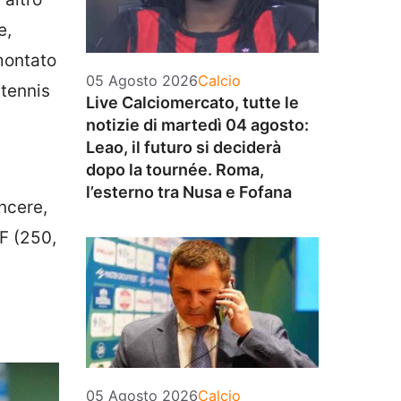
e,
montato
Categorie
05 Agosto 2026
Calcio
 tennis
Live Calciomercato, tutte le
notizie di martedì 04 agosto:
Leao, il futuro si deciderà
dopo la tournée. Roma,
l’esterno tra Nusa e Fofana
incere,
TF (250,
Categorie
05 Agosto 2026
Calcio