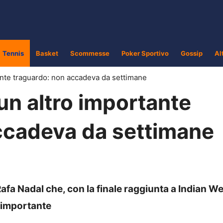
Tennis
Basket
Scommesse
Poker Sportivo
Gossip
Al
ante traguardo: non accadeva da settimane
un altro importante
ccadeva da settimane
fa Nadal che, con la finale raggiunta a Indian Wel
o importante