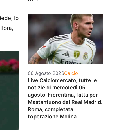
iede, lo
llora,
Categorie
06 Agosto 2026
Calcio
Live Calciomercato, tutte le
notizie di mercoledì 05
agosto: Fiorentina, fatta per
Mastantuono del Real Madrid.
Roma, completata
l’operazione Molina