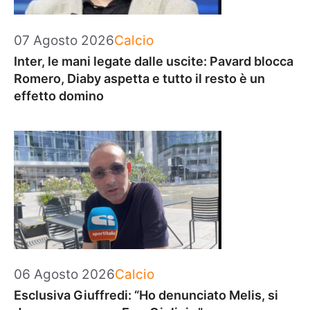
Categorie
07 Agosto 2026
Calcio
Inter, le mani legate dalle uscite: Pavard blocca
Romero, Diaby aspetta e tutto il resto è un
effetto domino
Categorie
06 Agosto 2026
Calcio
Esclusiva Giuffredi: “Ho denunciato Melis, si