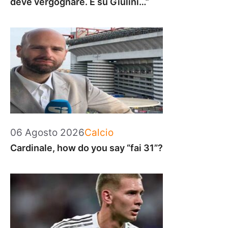
deve vergognare. E su Giulini…”
Categorie
06 Agosto 2026
Calcio
Cardinale, how do you say “fai 31”?