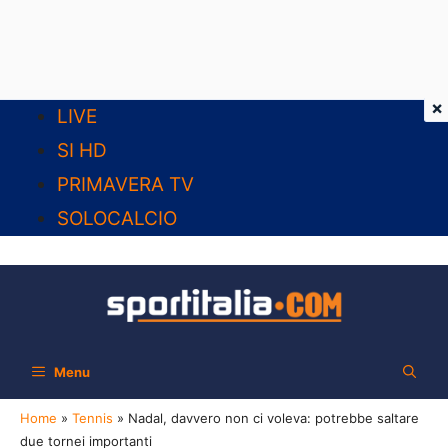
×
Vai
LIVE
al
SI HD
contenuto
PRIMAVERA TV
SOLOCALCIO
Menu
Home
»
Tennis
»
Nadal, davvero non ci voleva: potrebbe saltare
due tornei importanti