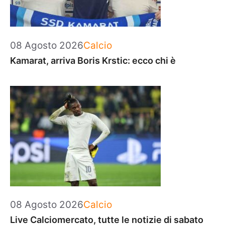
Categorie
08 Agosto 2026
Calcio
Kamarat, arriva Boris Krstic: ecco chi è
Categorie
08 Agosto 2026
Calcio
Live Calciomercato, tutte le notizie di sabato