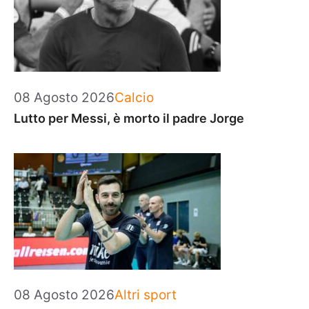
Categorie
08 Agosto 2026
Calcio
Lutto per Messi, è morto il padre Jorge
Categorie
08 Agosto 2026
Altri sport