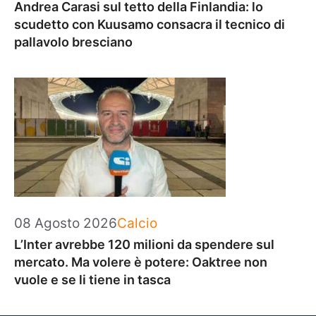
Andrea Carasi sul tetto della Finlandia: lo
scudetto con Kuusamo consacra il tecnico di
pallavolo bresciano
Categorie
08 Agosto 2026
Calcio
L’Inter avrebbe 120 milioni da spendere sul
mercato. Ma volere è potere: Oaktree non
vuole e se li tiene in tasca