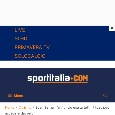
×
Vai
LIVE
al
SI HD
contenuto
PRIMAVERA TV
SOLOCALCIO
Menu
Home
»
Ciclismo
»
Egan Bernal, l’annuncio esalta tutti i tifosi: può
accadere davvero!