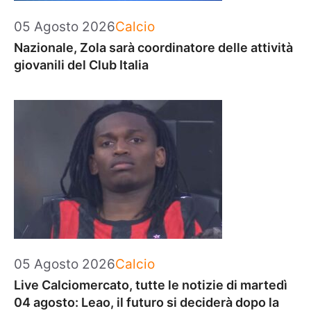
Categorie
05 Agosto 2026
Calcio
Nazionale, Zola sarà coordinatore delle attività
giovanili del Club Italia
Categorie
05 Agosto 2026
Calcio
Live Calciomercato, tutte le notizie di martedì
04 agosto: Leao, il futuro si deciderà dopo la