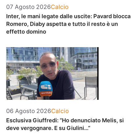
Categorie
07 Agosto 2026
Calcio
Inter, le mani legate dalle uscite: Pavard blocca
Romero, Diaby aspetta e tutto il resto è un
effetto domino
Categorie
06 Agosto 2026
Calcio
Esclusiva Giuffredi: “Ho denunciato Melis, si
deve vergognare. E su Giulini…”