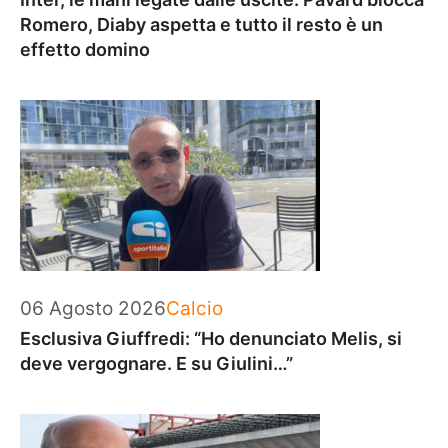
Romero, Diaby aspetta e tutto il resto è un
effetto domino
Categorie
06 Agosto 2026
Calcio
Esclusiva Giuffredi: “Ho denunciato Melis, si
deve vergognare. E su Giulini…”