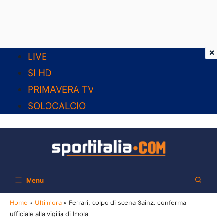
×
Vai
LIVE
al
SI HD
contenuto
PRIMAVERA TV
SOLOCALCIO
Menu
Home
»
Ultim'ora
»
Ferrari, colpo di scena Sainz: conferma
ufficiale alla vigilia di Imola