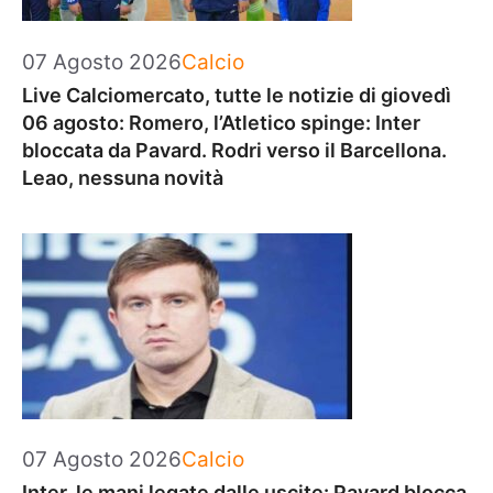
Categorie
07 Agosto 2026
Calcio
Live Calciomercato, tutte le notizie di giovedì
06 agosto: Romero, l’Atletico spinge: Inter
bloccata da Pavard. Rodri verso il Barcellona.
Leao, nessuna novità
Categorie
07 Agosto 2026
Calcio
Inter, le mani legate dalle uscite: Pavard blocca