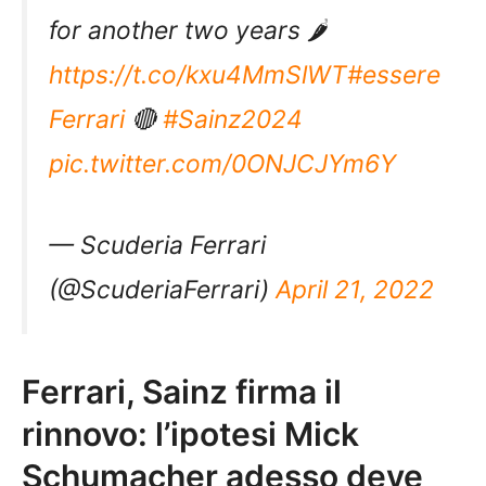
for another two years 🌶
https://t.co/kxu4MmSlWT
#essere
Ferrari
🔴
#Sainz2024
pic.twitter.com/0ONJCJYm6Y
— Scuderia Ferrari
(@ScuderiaFerrari)
April 21, 2022
Ferrari, Sainz firma il
rinnovo: l’ipotesi Mick
Schumacher adesso deve