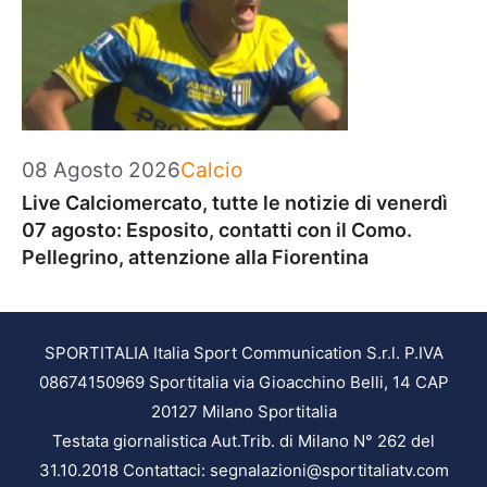
Categorie
08 Agosto 2026
Calcio
Live Calciomercato, tutte le notizie di venerdì
07 agosto: Esposito, contatti con il Como.
Pellegrino, attenzione alla Fiorentina
SPORTITALIA Italia Sport Communication S.r.l. P.IVA
08674150969 Sportitalia via Gioacchino Belli, 14 CAP
20127 Milano Sportitalia
Testata giornalistica Aut.Trib. di Milano N° 262 del
31.10.2018 Contattaci: segnalazioni@sportitaliatv.com