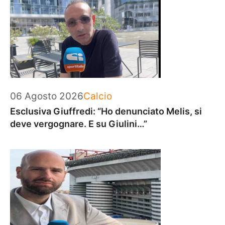
Categorie
06 Agosto 2026
Calcio
Esclusiva Giuffredi: “Ho denunciato Melis, si
deve vergognare. E su Giulini…”