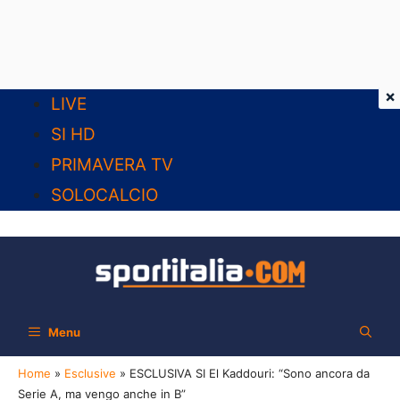
×
Vai
LIVE
al
SI HD
contenuto
PRIMAVERA TV
SOLOCALCIO
Menu
Home
»
Esclusive
»
ESCLUSIVA SI El Kaddouri: “Sono ancora da
Serie A, ma vengo anche in B”