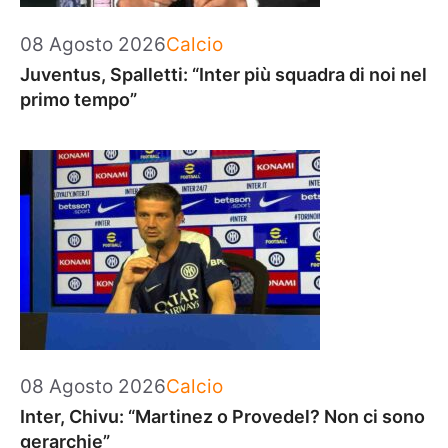
Categorie
08 Agosto 2026
Calcio
Juventus, Spalletti: “Inter più squadra di noi nel
primo tempo”
Categorie
08 Agosto 2026
Calcio
Inter, Chivu: “Martinez o Provedel? Non ci sono
gerarchie”