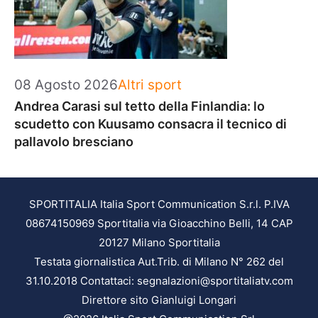
Categorie
08 Agosto 2026
Altri sport
Andrea Carasi sul tetto della Finlandia: lo
scudetto con Kuusamo consacra il tecnico di
pallavolo bresciano
SPORTITALIA Italia Sport Communication S.r.l. P.IVA
08674150969 Sportitalia via Gioacchino Belli, 14 CAP
20127 Milano Sportitalia
Testata giornalistica Aut.Trib. di Milano N° 262 del
31.10.2018 Contattaci: segnalazioni@sportitaliatv.com
Direttore sito Gianluigi Longari