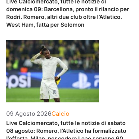
Live Calciomercato, tutte le notizie di
domenica 09: Barcellona, pronto il rilancio per
Rodri. Romero, altri due club oltre l’Atletico.
West Ham, fatta per Solomon
Categorie
09 Agosto 2026
Calcio
Live Calciomercato, tutte le notizie di sabato
08 agosto: Romero, l’Atletico ha formalizzato
l’offerta. Milan, per cedere Leao servono 60