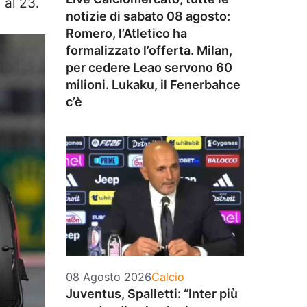
 al 23.
notizie di sabato 08 agosto:
Romero, l’Atletico ha
formalizzato l’offerta. Milan,
per cedere Leao servono 60
milioni. Lukaku, il Fenerbahce
c’è
Categorie
08 Agosto 2026
Calcio
Juventus, Spalletti: “Inter più