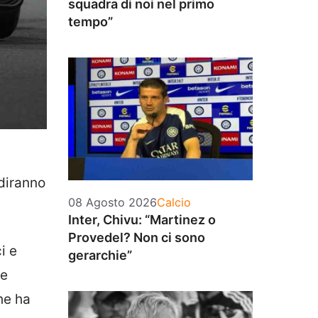
squadra di noi nel primo
tempo”
rdiranno
Categorie
08 Agosto 2026
Calcio
Inter, Chivu: “Martinez o
Provedel? Non ci sono
i e
gerarchie”
re
he ha