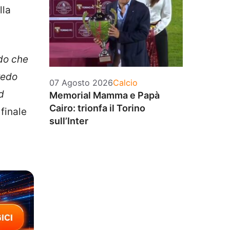
lla
edo che
redo
Categorie
07 Agosto 2026
Calcio
d
Memorial Mamma e Papà
Cairo: trionfa il Torino
finale
sull’Inter