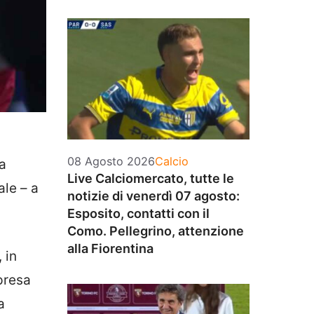
Categorie
08 Agosto 2026
Calcio
la
Live Calciomercato, tutte le
ale – a
notizie di venerdì 07 agosto:
Esposito, contatti con il
Como. Pellegrino, attenzione
alla Fiorentina
, in
ipresa
a