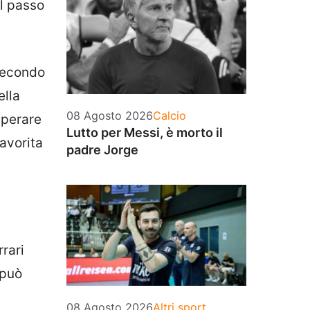
ul passo
 secondo
ella
Categorie
08 Agosto 2026
Calcio
sperare
Lutto per Messi, è morto il
favorita
padre Jorge
rari
 può
Categorie
08 Agosto 2026
Altri sport