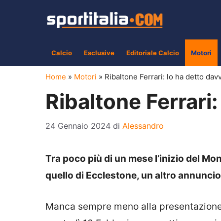
Vai
al
contenuto
Calcio
Esclusive
Editoriale Calcio
Motori
Home
»
Motori
»
Ribaltone Ferrari: lo ha detto dav
Ribaltone Ferrari
24 Gennaio 2024
di
Alessandro
Tra poco più di un mese l’inizio del Mon
quello di Ecclestone, un altro annuncio 
Manca sempre meno alla presentazione