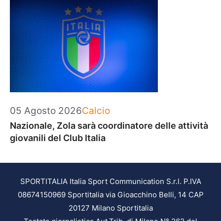
Categorie
05 Agosto 2026
Calcio
Nazionale, Zola sarà coordinatore delle attività
giovanili del Club Italia
SPORTITALIA Italia Sport Communication S.r.l. P.IVA
08674150969 Sportitalia via Gioacchino Belli, 14 CAP
20127 Milano Sportitalia