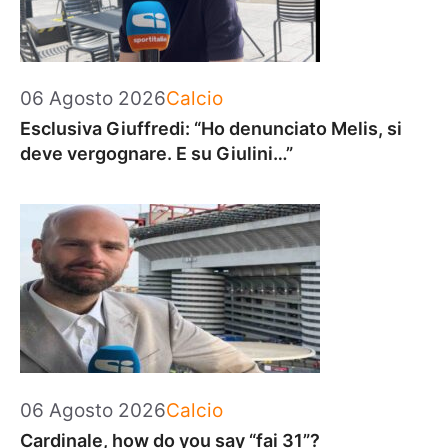
Categorie
06 Agosto 2026
Calcio
Esclusiva Giuffredi: “Ho denunciato Melis, si
deve vergognare. E su Giulini…”
Categorie
06 Agosto 2026
Calcio
Cardinale, how do you say “fai 31”?