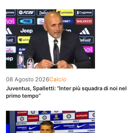
Categorie
08 Agosto 2026
Calcio
Juventus, Spalletti: “Inter più squadra di noi nel
primo tempo”