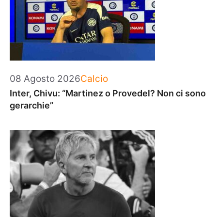
Categorie
08 Agosto 2026
Calcio
Inter, Chivu: “Martinez o Provedel? Non ci sono
gerarchie”