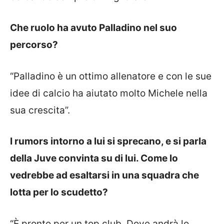
Che ruolo ha avuto
Palladino
nel suo
percorso?
“
Palladino
è un ottimo allenatore e con le sue
idee di calcio ha aiutato molto Michele nella
sua crescita”.
I
rumors
intorno a lui si sprecano, e si parla
della
Juve
convinta su di lui. Come lo
vedrebbe ad esaltarsi in una squadra che
lotta per lo scudetto?
“È pronto per un top club. Dove andrà lo