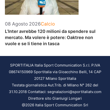
Categorie
08 Agosto 2026
Calcio
L’Inter avrebbe 120 milioni da spendere sul
mercato. Ma volere è potere: Oaktree non
vuole e se li tiene in tasca
SPORTITALIA Italia Sport Communication S.r.l. P.IVA
08674150969 Sportitalia via Gioacchino Belli, 14 CAP
20127 Milano Sportitalia
Testata giornalistica Aut.Trib. di Milano N° 262 del
31.10.2018 Contattaci: segnalazioni@sportitaliatv.com
Direttore sito Gianluigi Longari
@2026 Italia Sport Communication Srl