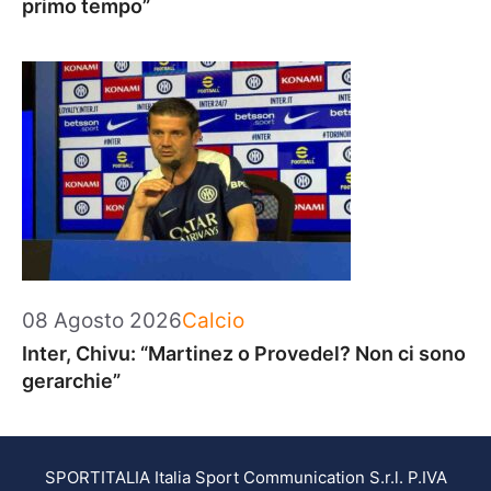
primo tempo”
Categorie
08 Agosto 2026
Calcio
Inter, Chivu: “Martinez o Provedel? Non ci sono
gerarchie”
SPORTITALIA Italia Sport Communication S.r.l. P.IVA