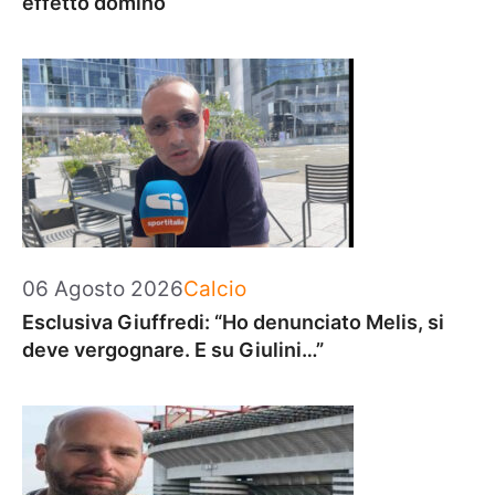
effetto domino
Categorie
06 Agosto 2026
Calcio
Esclusiva Giuffredi: “Ho denunciato Melis, si
deve vergognare. E su Giulini…”