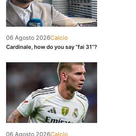
Categorie
06 Agosto 2026
Calcio
Cardinale, how do you say “fai 31”?
Categorie
06 Agosto 2026
Calcio