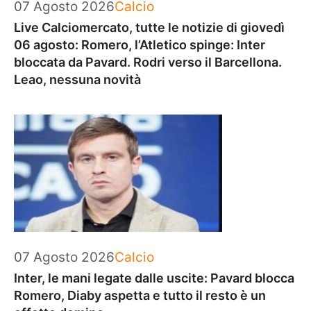
Categorie
07 Agosto 2026
Calcio
Live Calciomercato, tutte le notizie di giovedì
06 agosto: Romero, l’Atletico spinge: Inter
bloccata da Pavard. Rodri verso il Barcellona.
Leao, nessuna novità
Categorie
07 Agosto 2026
Calcio
Inter, le mani legate dalle uscite: Pavard blocca
Romero, Diaby aspetta e tutto il resto è un