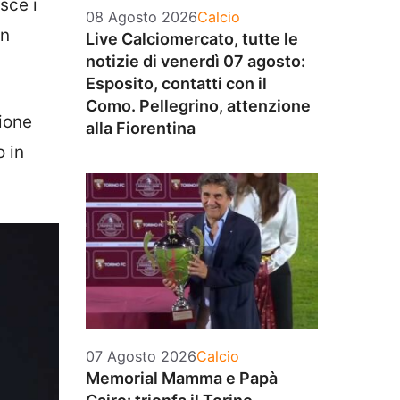
sce i
Categorie
08 Agosto 2026
Calcio
on
Live Calciomercato, tutte le
notizie di venerdì 07 agosto:
Esposito, contatti con il
Como. Pellegrino, attenzione
gione
alla Fiorentina
o in
Categorie
07 Agosto 2026
Calcio
Memorial Mamma e Papà