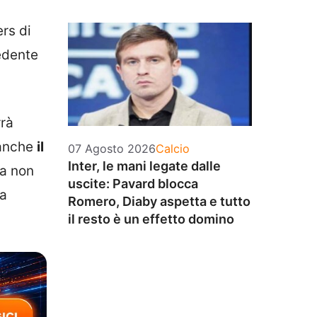
ers di
edente
rrà
 anche
il
Categorie
07 Agosto 2026
Calcio
Inter, le mani legate dalle
fa non
uscite: Pavard blocca
 a
Romero, Diaby aspetta e tutto
il resto è un effetto domino