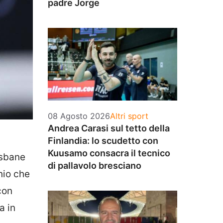
padre Jorge
Categorie
08 Agosto 2026
Altri sport
Andrea Carasi sul tetto della
Finlandia: lo scudetto con
Kuusamo consacra il tecnico
isbane
di pallavolo bresciano
nio che
con
a in