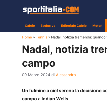
Vai
al
contenuto
Calcio
Esclusive
Editoriale Calcio
Motori
Home
»
Tennis
»
Nadal, notizia tremenda: quando
Nadal, notizia tr
campo
09 Marzo 2024
di
Alessandro
Un fulmine a ciel sereno la decisione c
campo a Indian Wells