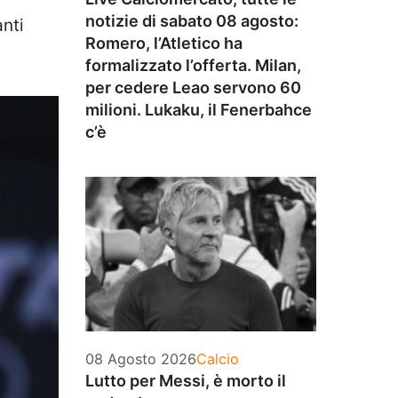
notizie di sabato 08 agosto:
nti
Romero, l’Atletico ha
formalizzato l’offerta. Milan,
per cedere Leao servono 60
milioni. Lukaku, il Fenerbahce
c’è
Categorie
08 Agosto 2026
Calcio
Lutto per Messi, è morto il