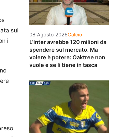
os
ata sui
Categorie
08 Agosto 2026
Calcio
on i
L’Inter avrebbe 120 milioni da
spendere sul mercato. Ma
volere è potere: Oaktree non
vuole e se li tiene in tasca
nno
sere
preso