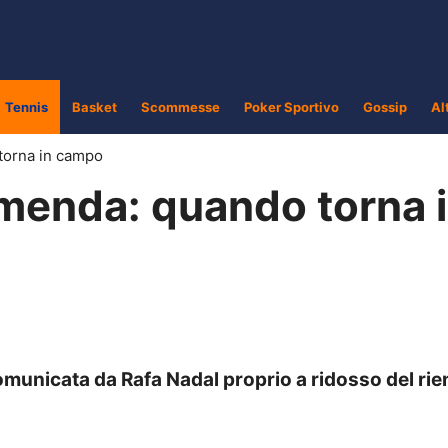
Tennis
Basket
Scommesse
Poker Sportivo
Gossip
Al
 torna in campo
emenda: quando torna 
omunicata da Rafa Nadal proprio a ridosso del rien