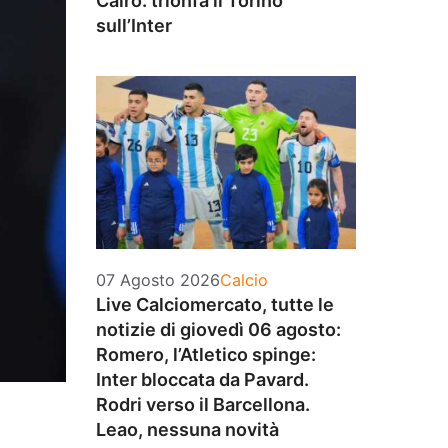
Cairo: trionfa il Torino
sull’Inter
Categorie
07 Agosto 2026
Calcio
Live Calciomercato, tutte le
notizie di giovedì 06 agosto:
Romero, l’Atletico spinge:
Inter bloccata da Pavard.
Rodri verso il Barcellona.
Leao, nessuna novità