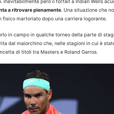
. Inevitabilmente però il forfait a Indian Wells acui
nta a ritrovare pienamente
. Una situazione che n
n fisico martoriato dopo una carriera logorante.
erlo in campo in qualche torneo della parte di sta
rita dal maiorchino che, nelle stagioni in cui è stat
ncetta di titoli tra Masters e Roland Garros.