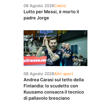
Categorie
08 Agosto 2026
Calcio
Lutto per Messi, è morto il
padre Jorge
Categorie
08 Agosto 2026
Altri sport
Andrea Carasi sul tetto della
Finlandia: lo scudetto con
Kuusamo consacra il tecnico
di pallavolo bresciano