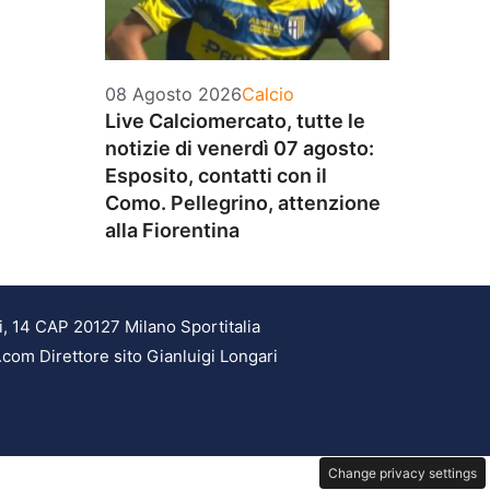
Categorie
08 Agosto 2026
Calcio
Live Calciomercato, tutte le
notizie di venerdì 07 agosto:
Esposito, contatti con il
Como. Pellegrino, attenzione
alla Fiorentina
i, 14 CAP 20127 Milano Sportitalia
.com Direttore sito Gianluigi Longari
Change privacy settings