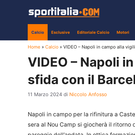
Vai
al
contenuto
Calcio
Esclusive
Editoriale Calcio
Motori
Home
»
Calcio
»
VIDEO – Napoli in campo alla vigili
VIDEO – Napoli in 
sfida con il Barce
11 Marzo 2024
di
Niccolo Anfosso
Napoli in campo per la rifinitura a Cas
sera al Nou Camp si giocherà il ritorno 
pareggio dell’andata. In ottica formaz