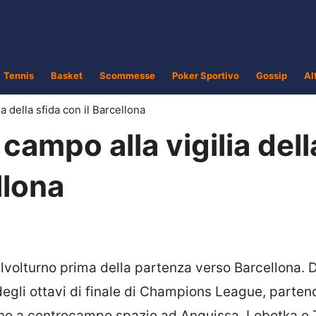
Tennis
Basket
Scommesse
Poker Sportivo
Gossip
Al
a della sfida con il Barcellona
campo alla vigilia dell
llona
telvolturno prima della partenza verso Barcellona.
degli ottavi di finale di Champions League, parten
ione a centrocampo spazio ad Anguissa, Lobotka e 