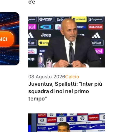
c’è
Categorie
08 Agosto 2026
Calcio
Juventus, Spalletti: “Inter più
squadra di noi nel primo
tempo”