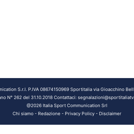
ation S.r.l. P.IVA 08674150969 Sportitalia via Gioacchino Bell
ilano N° 262 del 31.10.2018 Contattaci: segnalazioni@sportitaliatv
@2026 Italia Sport Communication Srl
Chi siamo
-
Redazione
-
Privacy Policy
-
Disclaimer