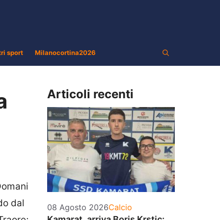
tri sport
Milanocortina2026
Articoli recenti
a
 Domani
do dal
Categorie
08 Agosto 2026
Calcio
Traore;
Kamarat, arriva Boris Krstic: