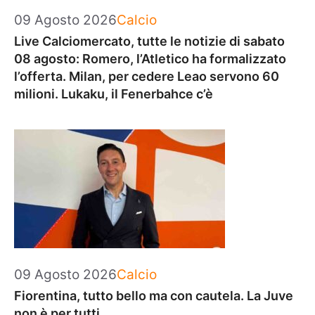
Categorie
09 Agosto 2026
Calcio
Live Calciomercato, tutte le notizie di sabato
08 agosto: Romero, l’Atletico ha formalizzato
l’offerta. Milan, per cedere Leao servono 60
milioni. Lukaku, il Fenerbahce c’è
Categorie
09 Agosto 2026
Calcio
Fiorentina, tutto bello ma con cautela. La Juve
non è per tutti