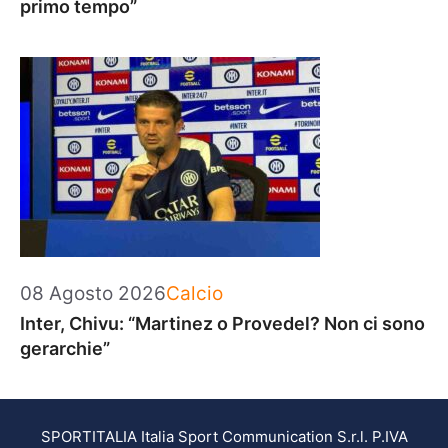
primo tempo”
Categorie
08 Agosto 2026
Calcio
Inter, Chivu: “Martinez o Provedel? Non ci sono
gerarchie”
SPORTITALIA Italia Sport Communication S.r.l. P.IVA