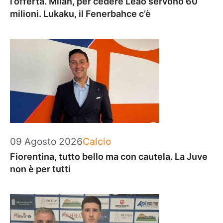
l’offerta. Milan, per cedere Leao servono 60
milioni. Lukaku, il Fenerbahce c’è
Categorie
09 Agosto 2026
Calcio
Fiorentina, tutto bello ma con cautela. La Juve
non è per tutti