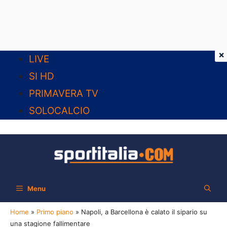
×
Vai
LIVE
al
SI HD
contenuto
PRIMAVERA TV
SOLOCALCIO
Menu
Home
»
Primo piano
»
Napoli, a Barcellona è calato il sipario su
una stagione fallimentare