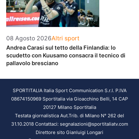
Categorie
08 Agosto 2026
Altri sport
Andrea Carasi sul tetto della Finlandia: lo
scudetto con Kuusamo consacra il tecnico di
pallavolo bresciano
SPORTITALIA Italia Sport Communication S.r.l. P.IVA
08674150969 Sportitalia via Gioacchino Belli, 14 CAP
20127 Milano Sportitalia
Testata giornalistica Aut.Trib. di Milano N° 262 del
31.10.2018 Contattaci: segnalazioni@sportitaliatv.com
Direttore sito Gianluigi Longari