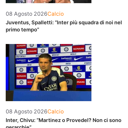
Categorie
08 Agosto 2026
Calcio
Juventus, Spalletti: “Inter più squadra di noi nel
primo tempo”
Categorie
08 Agosto 2026
Calcio
Inter, Chivu: “Martinez o Provedel? Non ci sono
gerarchie”