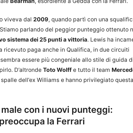
nale
Bearman
, esordiente a Gedda con la Ferrari.
lo viveva dal
2009
, quando partì con una squalific
 Stiamo parlando del peggior punteggio ottenuto n
o sistema dei 25 punti a vittoria
. Lewis ha incame
ricevuto paga anche in Qualifica, in due circuiti
sembra essere più congeniale allo stile di guida d
pirlo. D’altronde
Toto Wolff
e tutto il team
Merced
 spalle dell’ex Williams e hanno privilegiato quest
 male con i nuovi punteggi:
preoccupa la Ferrari