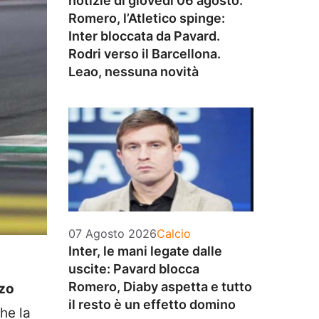
notizie di giovedì 06 agosto:
Romero, l’Atletico spinge:
Inter bloccata da Pavard.
Rodri verso il Barcellona.
Leao, nessuna novità
Categorie
07 Agosto 2026
Calcio
Inter, le mani legate dalle
uscite: Pavard blocca
Romero, Diaby aspetta e tutto
zo
il resto è un effetto domino
he la