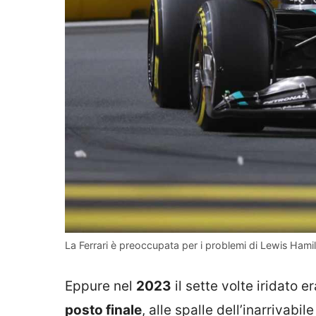
La Ferrari è preoccupata per i problemi di Lewis Hamil
Eppure nel
2023
il sette volte iridato e
posto finale
, alle spalle dell’inarrivabil