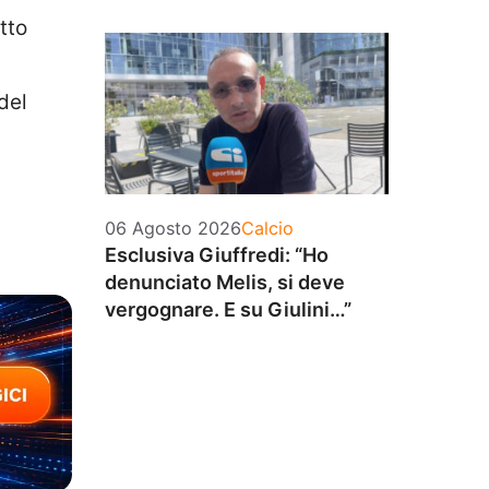
tto
del
Categorie
06 Agosto 2026
Calcio
Esclusiva Giuffredi: “Ho
denunciato Melis, si deve
vergognare. E su Giulini…”