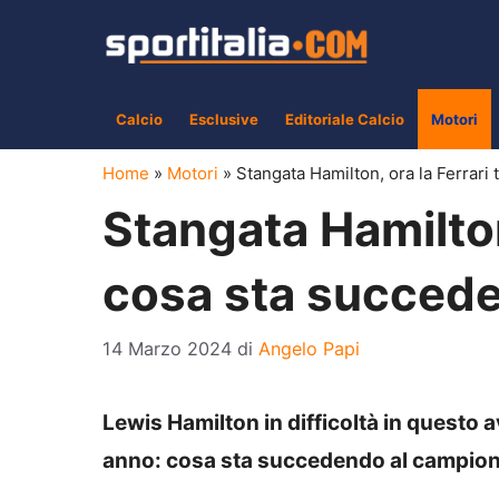
Vai
al
contenuto
Calcio
Esclusive
Editoriale Calcio
Motori
Home
»
Motori
»
Stangata Hamilton, ora la Ferrari
Stangata Hamilton
cosa sta succed
14 Marzo 2024
di
Angelo Papi
Lewis Hamilton in difficoltà in questo a
anno: cosa sta succedendo al campion