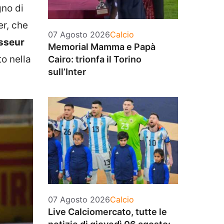
gno di
r, che
Categorie
07 Agosto 2026
Calcio
sseur
Memorial Mamma e Papà
o nella
Cairo: trionfa il Torino
sull’Inter
Categorie
07 Agosto 2026
Calcio
Live Calciomercato, tutte le