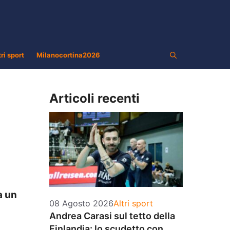
tri sport
Milanocortina2026
Articoli recenti
a un
Categorie
08 Agosto 2026
Altri sport
Andrea Carasi sul tetto della
Finlandia: lo scudetto con