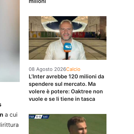
milioni
Categorie
08 Agosto 2026
Calcio
L’Inter avrebbe 120 milioni da
spendere sul mercato. Ma
volere è potere: Oaktree non
vuole e se li tiene in tasca
s
in
a cui
rittura