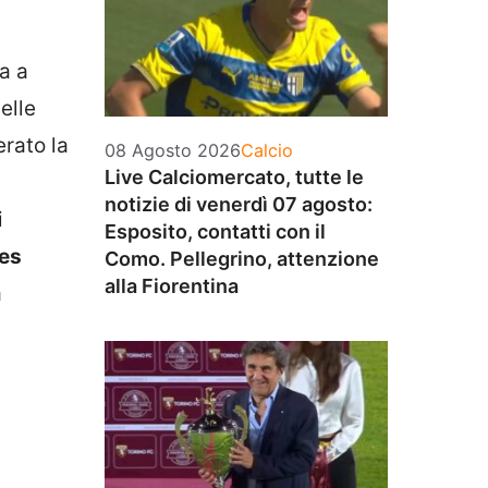
a a
elle
rato la
Categorie
08 Agosto 2026
Calcio
Live Calciomercato, tutte le
notizie di venerdì 07 agosto:
i
Esposito, contatti con il
es
Como. Pellegrino, attenzione
alla Fiorentina
a