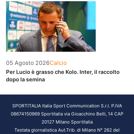
Categorie
05 Agosto 2026
Calcio
Per Lucio è grasso che Kolo. Inter, il raccolto
dopo la semina
SPORTITALIA Italia Sport Communication S.r.l. P.IVA
08674150969 Sportitalia via Gioacchino Belli, 14 CAP
20127 Milano Sportitalia
Testata giornalistica Aut.Trib. di Milano N° 262 del