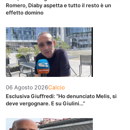
Romero, Diaby aspetta e tutto il resto è un
effetto domino
Categorie
06 Agosto 2026
Calcio
Esclusiva Giuffredi: “Ho denunciato Melis, si
deve vergognare. E su Giulini…”