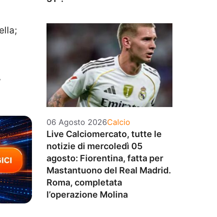
lla;
,
Categorie
06 Agosto 2026
Calcio
Live Calciomercato, tutte le
notizie di mercoledì 05
agosto: Fiorentina, fatta per
Mastantuono del Real Madrid.
Roma, completata
l’operazione Molina