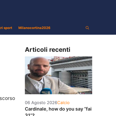
tri sport
Milanocortina2026
Articoli recenti
 scorso
Categorie
06 Agosto 2026
Calcio
Cardinale, how do you say “fai
31”?