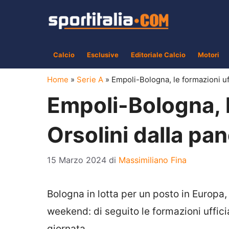
Vai
al
contenuto
Calcio
Esclusive
Editoriale Calcio
Motori
Home
»
Serie A
»
Empoli-Bologna, le formazioni uff
Empoli-Bologna, le
Orsolini dalla pa
15 Marzo 2024
di
Massimiliano Fina
Bologna in lotta per un posto in Europa,
weekend: di seguito le formazioni uffici
giornata