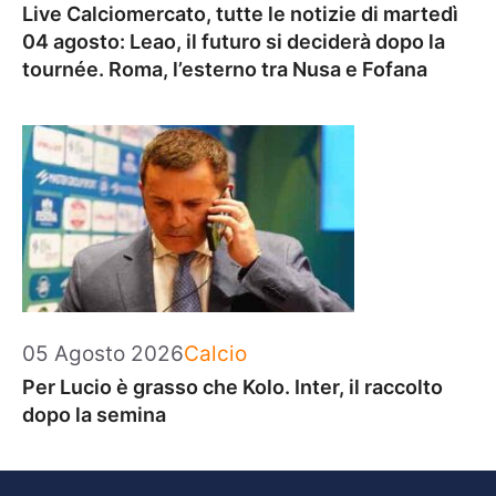
Live Calciomercato, tutte le notizie di martedì
04 agosto: Leao, il futuro si deciderà dopo la
tournée. Roma, l’esterno tra Nusa e Fofana
Categorie
05 Agosto 2026
Calcio
Per Lucio è grasso che Kolo. Inter, il raccolto
dopo la semina