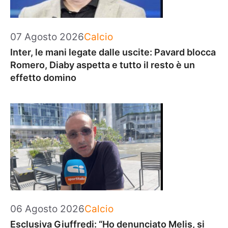
Categorie
07 Agosto 2026
Calcio
Inter, le mani legate dalle uscite: Pavard blocca
Romero, Diaby aspetta e tutto il resto è un
effetto domino
Categorie
06 Agosto 2026
Calcio
Esclusiva Giuffredi: “Ho denunciato Melis, si