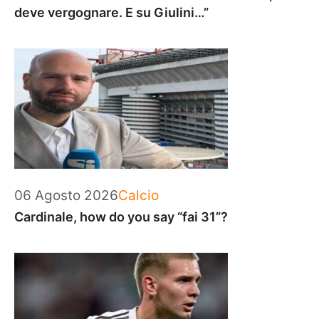
deve vergognare. E su Giulini…”
Categorie
06 Agosto 2026
Calcio
Cardinale, how do you say “fai 31”?