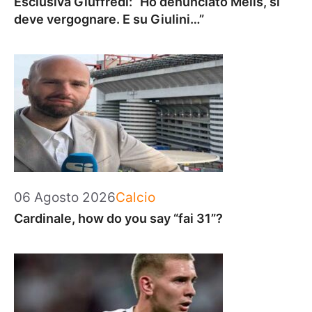
Esclusiva Giuffredi: “Ho denunciato Melis, si
deve vergognare. E su Giulini…”
Categorie
06 Agosto 2026
Calcio
Cardinale, how do you say “fai 31”?