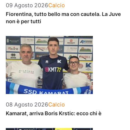
Categorie
09 Agosto 2026
Calcio
Fiorentina, tutto bello ma con cautela. La Juve
non è per tutti
Categorie
08 Agosto 2026
Calcio
Kamarat, arriva Boris Krstic: ecco chi è