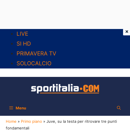
×
Vai
LIVE
al
SI HD
contenuto
PRIMAVERA TV
SOLOCALCIO
Menu
Home
»
Primo piano
»
Juve, su la testa per ritrovare tre punti
fondamentali