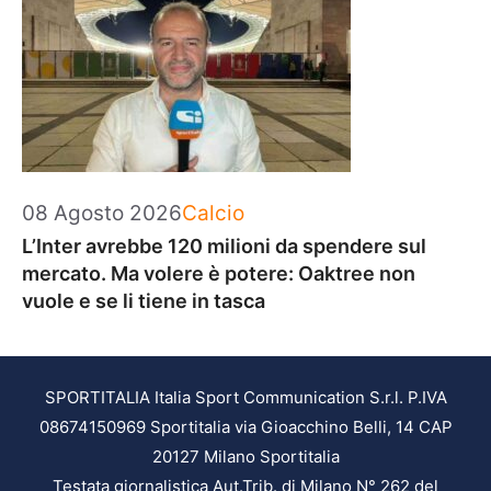
Categorie
08 Agosto 2026
Calcio
L’Inter avrebbe 120 milioni da spendere sul
mercato. Ma volere è potere: Oaktree non
vuole e se li tiene in tasca
SPORTITALIA Italia Sport Communication S.r.l. P.IVA
08674150969 Sportitalia via Gioacchino Belli, 14 CAP
20127 Milano Sportitalia
Testata giornalistica Aut.Trib. di Milano N° 262 del