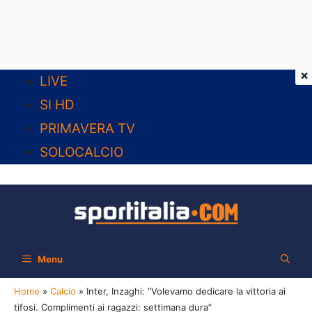
×
Vai
LIVE
al
SI HD
contenuto
PRIMAVERA TV
SOLOCALCIO
Menu
Home
»
Calcio
»
Inter, Inzaghi: “Volevamo dedicare la vittoria ai
tifosi. Complimenti ai ragazzi: settimana dura”