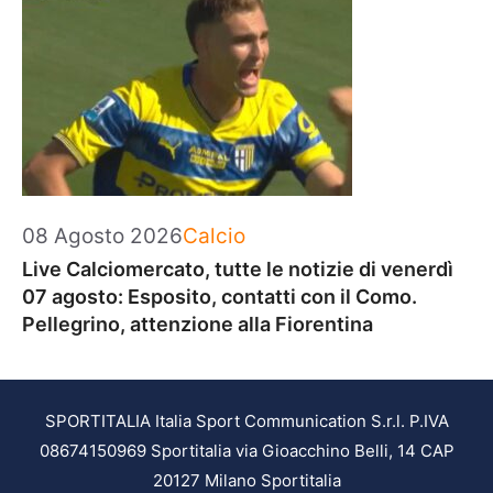
Categorie
08 Agosto 2026
Calcio
Live Calciomercato, tutte le notizie di venerdì
07 agosto: Esposito, contatti con il Como.
Pellegrino, attenzione alla Fiorentina
SPORTITALIA Italia Sport Communication S.r.l. P.IVA
08674150969 Sportitalia via Gioacchino Belli, 14 CAP
20127 Milano Sportitalia