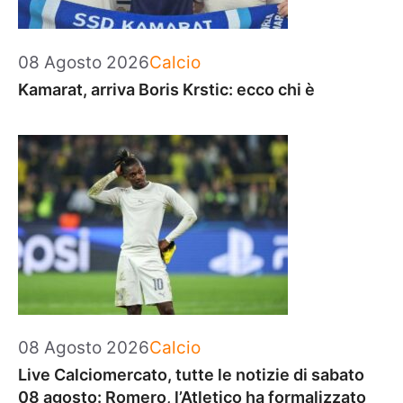
Categorie
08 Agosto 2026
Calcio
Kamarat, arriva Boris Krstic: ecco chi è
Categorie
08 Agosto 2026
Calcio
Live Calciomercato, tutte le notizie di sabato
08 agosto: Romero, l’Atletico ha formalizzato