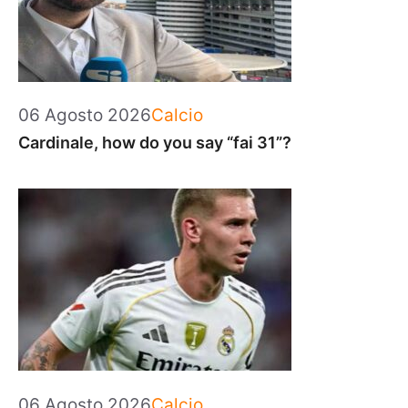
Categorie
06 Agosto 2026
Calcio
Cardinale, how do you say “fai 31”?
Categorie
06 Agosto 2026
Calcio