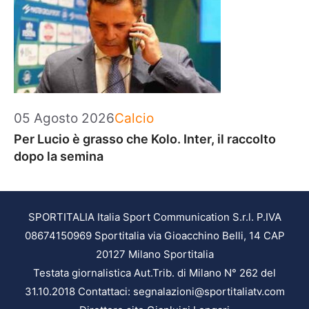
Categorie
05 Agosto 2026
Calcio
Per Lucio è grasso che Kolo. Inter, il raccolto
dopo la semina
SPORTITALIA Italia Sport Communication S.r.l. P.IVA
08674150969 Sportitalia via Gioacchino Belli, 14 CAP
20127 Milano Sportitalia
Testata giornalistica Aut.Trib. di Milano N° 262 del
31.10.2018 Contattaci: segnalazioni@sportitaliatv.com