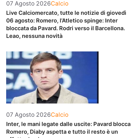
Categorie
07 Agosto 2026
Calcio
Live Calciomercato, tutte le notizie di giovedì
06 agosto: Romero, l’Atletico spinge: Inter
bloccata da Pavard. Rodri verso il Barcellona.
Leao, nessuna novità
Categorie
07 Agosto 2026
Calcio
Inter, le mani legate dalle uscite: Pavard blocca
Romero, Diaby aspetta e tutto il resto è un