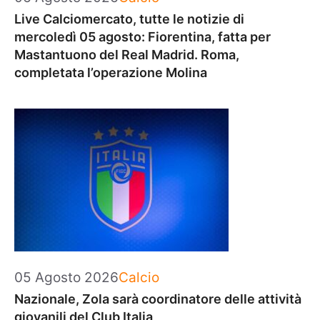
Live Calciomercato, tutte le notizie di
mercoledì 05 agosto: Fiorentina, fatta per
Mastantuono del Real Madrid. Roma,
completata l’operazione Molina
Categorie
05 Agosto 2026
Calcio
Nazionale, Zola sarà coordinatore delle attività
giovanili del Club Italia