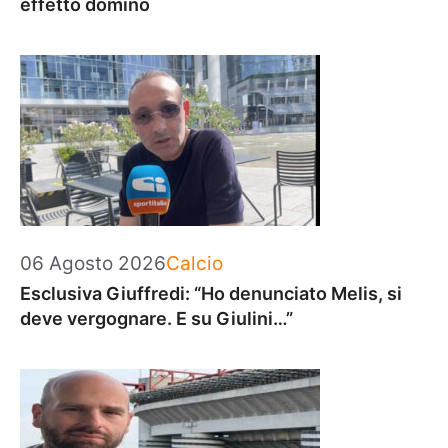
effetto domino
Categorie
06 Agosto 2026
Calcio
Esclusiva Giuffredi: “Ho denunciato Melis, si
deve vergognare. E su Giulini…”