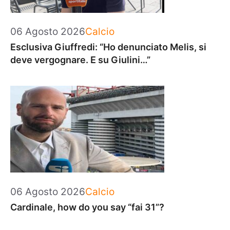
Categorie
06 Agosto 2026
Calcio
Esclusiva Giuffredi: “Ho denunciato Melis, si
deve vergognare. E su Giulini…”
Categorie
06 Agosto 2026
Calcio
Cardinale, how do you say “fai 31”?