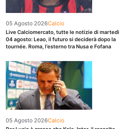
Categorie
05 Agosto 2026
Calcio
Live Calciomercato, tutte le notizie di martedì
04 agosto: Leao, il futuro si deciderà dopo la
tournée. Roma, l’esterno tra Nusa e Fofana
Categorie
05 Agosto 2026
Calcio