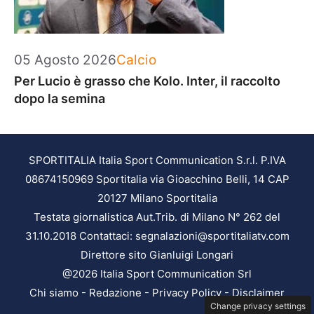
Categorie
05 Agosto 2026
Calcio
Per Lucio è grasso che Kolo. Inter, il raccolto
dopo la semina
SPORTITALIA Italia Sport Communication S.r.l. P.IVA
08674150969 Sportitalia via Gioacchino Belli, 14 CAP
20127 Milano Sportitalia
Testata giornalistica Aut.Trib. di Milano N° 262 del
31.10.2018 Contattaci: segnalazioni@sportitaliatv.com
Direttore sito Gianluigi Longari
@2026 Italia Sport Communication Srl
Chi siamo
-
Redazione
-
Privacy Policy
-
Disclaimer
Change privacy settings