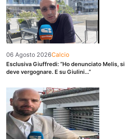
Categorie
06 Agosto 2026
Calcio
Esclusiva Giuffredi: “Ho denunciato Melis, si
deve vergognare. E su Giulini…”