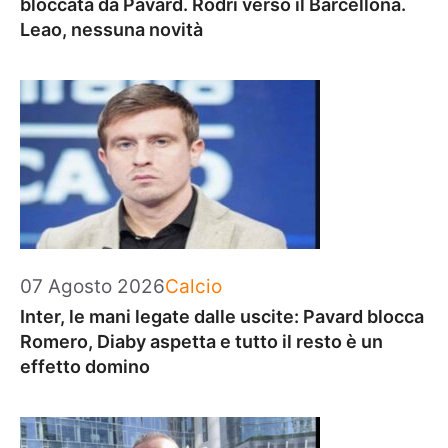
bloccata da Pavard. Rodri verso il Barcellona.
Leao, nessuna novità
Categorie
07 Agosto 2026
Calcio
Inter, le mani legate dalle uscite: Pavard blocca
Romero, Diaby aspetta e tutto il resto è un
effetto domino