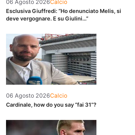
Categorie
06 Agosto 2026
Calcio
Esclusiva Giuffredi: “Ho denunciato Melis, si
deve vergognare. E su Giulini…”
Categorie
06 Agosto 2026
Calcio
Cardinale, how do you say “fai 31”?