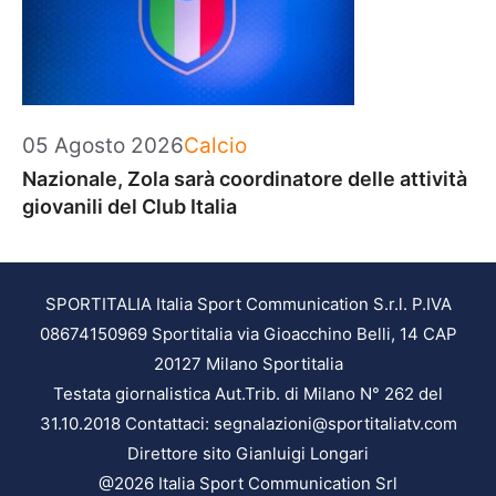
Categorie
05 Agosto 2026
Calcio
Nazionale, Zola sarà coordinatore delle attività
giovanili del Club Italia
SPORTITALIA Italia Sport Communication S.r.l. P.IVA
08674150969 Sportitalia via Gioacchino Belli, 14 CAP
20127 Milano Sportitalia
Testata giornalistica Aut.Trib. di Milano N° 262 del
31.10.2018 Contattaci: segnalazioni@sportitaliatv.com
Direttore sito Gianluigi Longari
@2026 Italia Sport Communication Srl