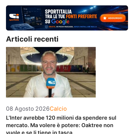
Articoli recenti
Categorie
08 Agosto 2026
Calcio
L’Inter avrebbe 120 milioni da spendere sul
mercato. Ma volere è potere: Oaktree non
vuole e se li tiene in tasca