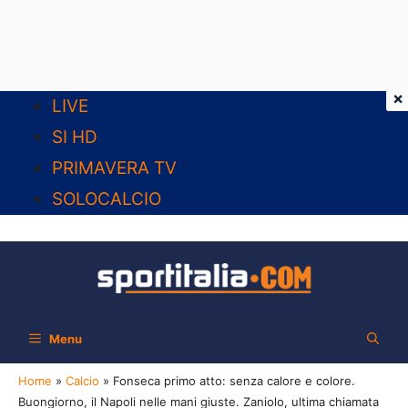
×
Vai
LIVE
al
SI HD
contenuto
PRIMAVERA TV
SOLOCALCIO
Menu
Home
»
Calcio
»
Fonseca primo atto: senza calore e colore.
Buongiorno, il Napoli nelle mani giuste. Zaniolo, ultima chiamata