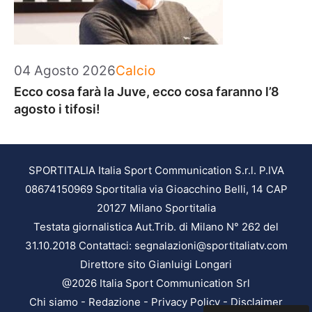
Categorie
04 Agosto 2026
Calcio
Ecco cosa farà la Juve, ecco cosa faranno l’8
agosto i tifosi!
SPORTITALIA Italia Sport Communication S.r.l. P.IVA
08674150969 Sportitalia via Gioacchino Belli, 14 CAP
20127 Milano Sportitalia
Testata giornalistica Aut.Trib. di Milano N° 262 del
31.10.2018 Contattaci: segnalazioni@sportitaliatv.com
Direttore sito Gianluigi Longari
@2026 Italia Sport Communication Srl
Chi siamo
-
Redazione
-
Privacy Policy
-
Disclaimer