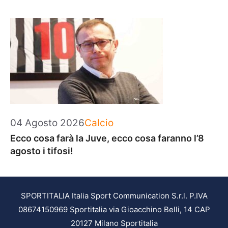
Categorie
04 Agosto 2026
Calcio
Ecco cosa farà la Juve, ecco cosa faranno l’8
agosto i tifosi!
SPORTITALIA Italia Sport Communication S.r.l. P.IVA
08674150969 Sportitalia via Gioacchino Belli, 14 CAP
20127 Milano Sportitalia