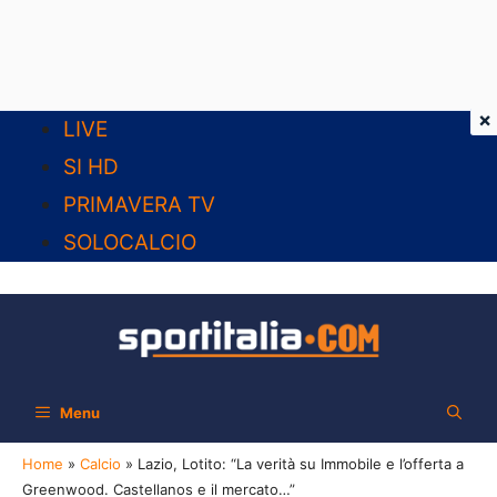
×
Vai
LIVE
al
SI HD
contenuto
PRIMAVERA TV
SOLOCALCIO
Menu
Home
»
Calcio
»
Lazio, Lotito: “La verità su Immobile e l’offerta a
Greenwood. Castellanos e il mercato…”