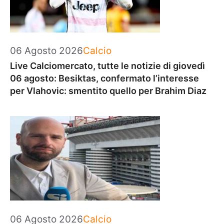
Categorie
06 Agosto 2026
Calcio
Live Calciomercato, tutte le notizie di giovedì
06 agosto: Besiktas, confermato l’interesse
per Vlahovic: smentito quello per Brahim Diaz
Categorie
06 Agosto 2026
Calcio