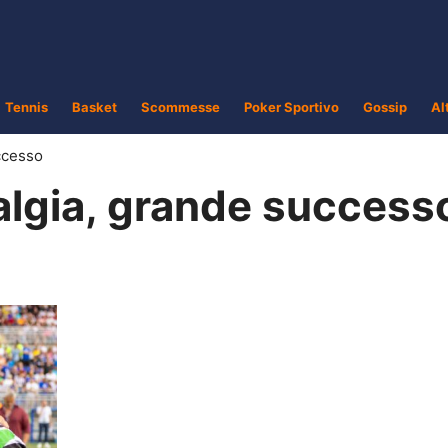
Tennis
Basket
Scommesse
Poker Sportivo
Gossip
Al
ccesso
lgia, grande success