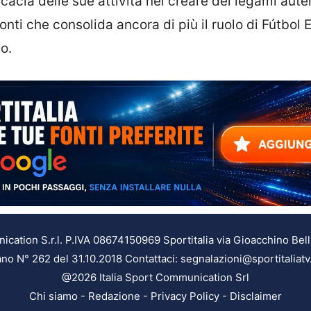
cacia delle sue attività nel creare dei legami aute
fronti che consolida ancora di più il ruolo di Fútbol
o.
ation S.r.l. P.IVA 08674150969 Sportitalia via Gioacchino Bell
ilano N° 262 del 31.10.2018 Contattaci: segnalazioni@sportitaliatv
@2026 Italia Sport Communication Srl
Chi siamo
-
Redazione
-
Privacy Policy
-
Disclaimer