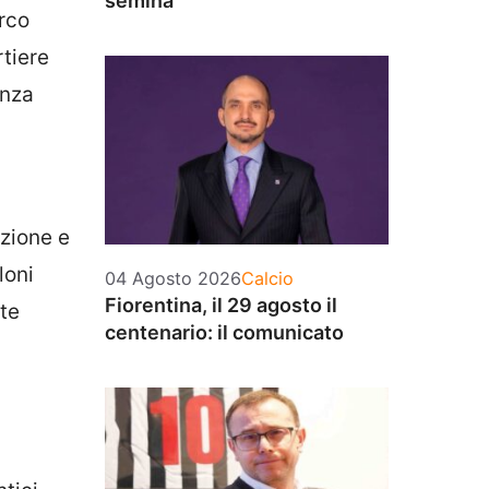
semina
arco
rtiere
enza
ozione e
loni
Categorie
04 Agosto 2026
Calcio
Fiorentina, il 29 agosto il
nte
centenario: il comunicato