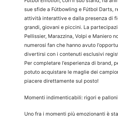
Fútbol Emotion, con il suo stand, ha ani
sue sfide a Fútbowling e Fútbol Darts,
attività interattive e dalla presenza di f
grandi, giovani e piccini. La partecipaz
Pellissier, Marazzina, Volpi e Maniero n
numerosi fan che hanno avuto l’opportunit
divertirsi con i contenuti esclusivi reg
Per completare l’esperienza di brand, pe
potuto acquistare le maglie dei campion
piacere direttamente sul posto!
Momenti indimenticabili: rigori e palloni
Uno fra i momenti più emozionanti è stat