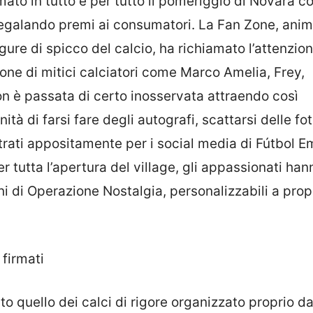
mato in tutto e per tutto il pomeriggio di Novara co
 regalando premi ai consumatori. La Fan Zone, ani
igure di spicco del calcio, ha richiamato l’attenzion
ione di mitici calciatori come Marco Amelia, Frey,
on è passata di certo inosservata attraendo così
à di farsi fare degli autografi, scattarsi delle fo
istrati appositamente per i social media di Fútbol E
r tutta l’apertura del village, gli appassionati han
i di Operazione Nostalgia, personalizzabili a prop
 firmati
o quello dei calci di rigore organizzato proprio d