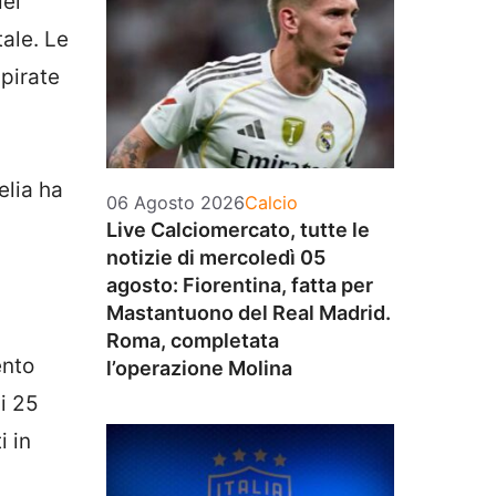
del
tale. Le
spirate
elia ha
Categorie
06 Agosto 2026
Calcio
Live Calciomercato, tutte le
notizie di mercoledì 05
agosto: Fiorentina, fatta per
Mastantuono del Real Madrid.
Roma, completata
ento
l’operazione Molina
i 25
i in