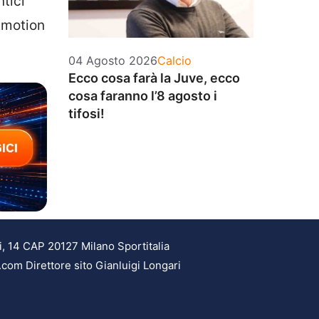
ntici
 Emotion
Categorie
04 Agosto 2026
Calcio
Ecco cosa farà la Juve, ecco
cosa faranno l’8 agosto i
tifosi!
i, 14 CAP 20127 Milano Sportitalia
.com Direttore sito Gianluigi Longari