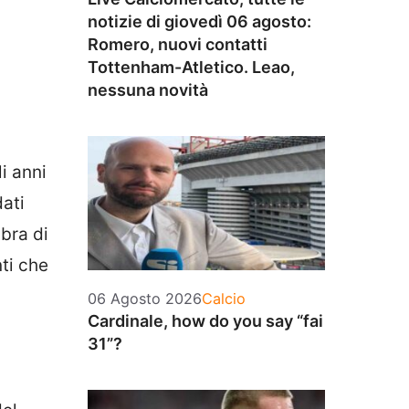
notizie di giovedì 06 agosto:
Romero, nuovi contatti
Tottenham-Atletico. Leao,
nessuna novità
i anni
dati
bra di
nti che
Categorie
06 Agosto 2026
Calcio
Cardinale, how do you say “fai
31”?