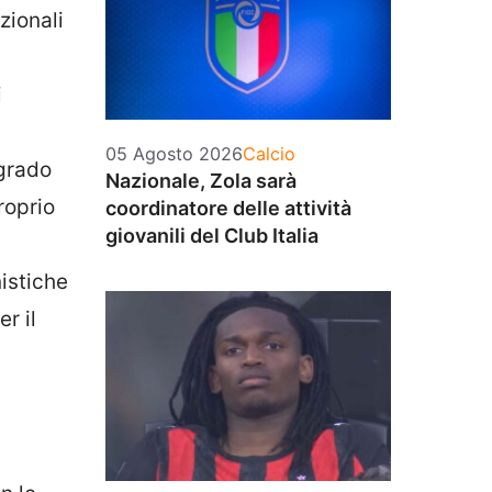
zionali
i
Categorie
05 Agosto 2026
Calcio
 grado
Nazionale, Zola sarà
roprio
coordinatore delle attività
giovanili del Club Italia
nistiche
r il