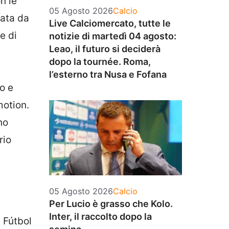
n le
Categorie
05 Agosto 2026
Calcio
mata da
Live Calciomercato, tutte le
e di
notizie di martedì 04 agosto:
Leao, il futuro si deciderà
dopo la tournée. Roma,
l’esterno tra Nusa e Fofana
to e
motion.
no
rio
Categorie
05 Agosto 2026
Calcio
Per Lucio è grasso che Kolo.
Inter, il raccolto dopo la
a Fútbol