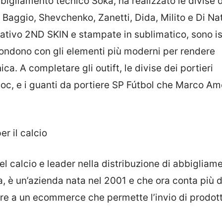
bigliamento tecnico Soka, ha realizzato le divise 
 Baggio, Shevchenko, Zanetti, Dida, Milito e Di Na
ovativo 2ND SKIN e stampate in sublimatico, sono i
i fondono con gli elementi più moderni per rendere
. A completare gli outift, le divise dei portieri
oc, e i guanti da portiere SP Fútbol che Marco Am
r il calcio
l calcio e leader nella distribuzione di abbigliam
, è un’azienda nata nel 2001 e che ora conta più d
ltre a un ecommerce che permette l’invio di prodott