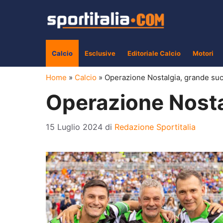
Vai
al
contenuto
Calcio
Esclusive
Editoriale Calcio
Motori
Home
»
Calcio
»
Operazione Nostalgia, grande su
Operazione Nosta
15 Luglio 2024
di
Redazione Sportitalia