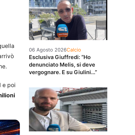
quella
Categorie
06 Agosto 2026
Calcio
arrivò
Esclusiva Giuffredi: “Ho
denunciato Melis, si deve
ne.
vergognare. E su Giulini…”
 e poi
ilioni