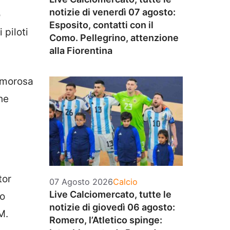
notizie di venerdì 07 agosto:
o
Esposito, contatti con il
 piloti
Como. Pellegrino, attenzione
alla Fiorentina
lamorosa
he
tor
Categorie
07 Agosto 2026
Calcio
Live Calciomercato, tutte le
ro
notizie di giovedì 06 agosto:
M.
Romero, l’Atletico spinge: