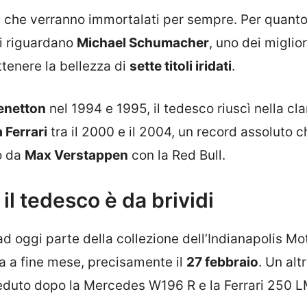
rt che verranno immortalati per sempre. Per quant
ti riguardano
Michael Schumacher
, uno dei migliori
ottenere la bellezza di
sette titoli iridati
.
enetton
nel 1994 e 1995, il tedesco riuscì nella c
a Ferrari
tra il 2000 e il 2004, un record assoluto c
o da
Max Verstappen
con la Red Bull.
il tedesco è da brividi
 ad oggi parte della collezione dell’Indianapolis Mo
a a fine mese, precisamente il
27 febbraio
. Un alt
ceduto dopo la Mercedes W196 R e la Ferrari 250 L