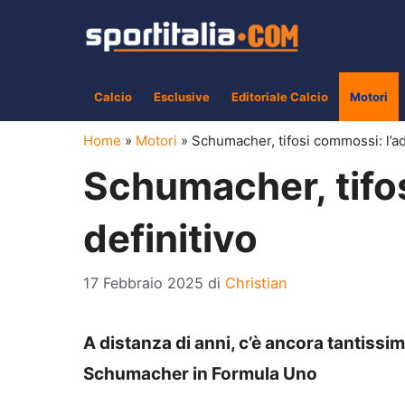
Vai
al
contenuto
Calcio
Esclusive
Editoriale Calcio
Motori
Home
»
Motori
»
Schumacher, tifosi commossi: l’ad
Schumacher, tifo
definitivo
17 Febbraio 2025
di
Christian
A distanza di anni, c’è ancora tantissi
Schumacher in Formula Uno