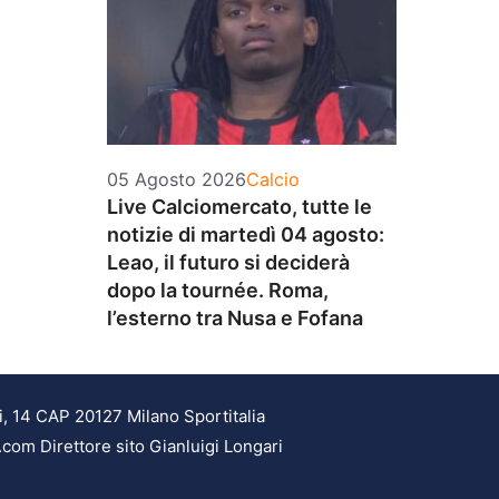
Categorie
05 Agosto 2026
Calcio
Live Calciomercato, tutte le
notizie di martedì 04 agosto:
Leao, il futuro si deciderà
dopo la tournée. Roma,
l’esterno tra Nusa e Fofana
i, 14 CAP 20127 Milano Sportitalia
.com Direttore sito Gianluigi Longari