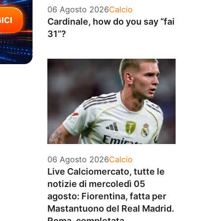
Categorie
06 Agosto 2026
Calcio
Cardinale, how do you say “fai
31”?
Categorie
06 Agosto 2026
Calcio
Live Calciomercato, tutte le
notizie di mercoledì 05
agosto: Fiorentina, fatta per
Mastantuono del Real Madrid.
Roma, completata