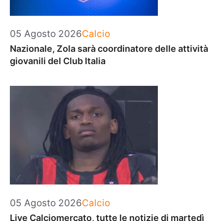
Categorie
05 Agosto 2026
Calcio
Nazionale, Zola sarà coordinatore delle attività
giovanili del Club Italia
Categorie
05 Agosto 2026
Calcio
Live Calciomercato, tutte le notizie di martedì