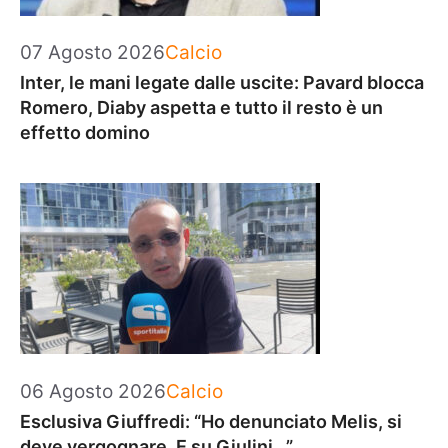
Categorie
07 Agosto 2026
Calcio
Inter, le mani legate dalle uscite: Pavard blocca
Romero, Diaby aspetta e tutto il resto è un
effetto domino
Categorie
06 Agosto 2026
Calcio
Esclusiva Giuffredi: “Ho denunciato Melis, si
deve vergognare. E su Giulini…”