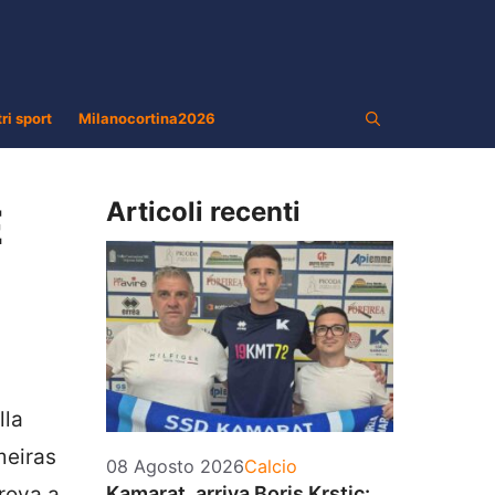
tri sport
Milanocortina2026
Articoli recenti
E
lla
lmeiras
Categorie
08 Agosto 2026
Calcio
prova a
Kamarat, arriva Boris Krstic: