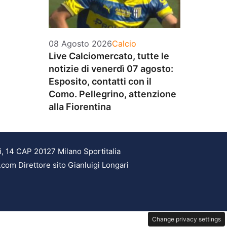
Categorie
08 Agosto 2026
Calcio
Live Calciomercato, tutte le
notizie di venerdì 07 agosto:
Esposito, contatti con il
Como. Pellegrino, attenzione
alla Fiorentina
i, 14 CAP 20127 Milano Sportitalia
.com Direttore sito Gianluigi Longari
Change privacy settings