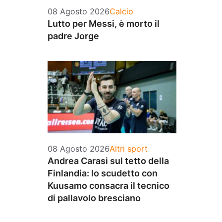
Categorie
08 Agosto 2026
Calcio
Lutto per Messi, è morto il
padre Jorge
Categorie
08 Agosto 2026
Altri sport
Andrea Carasi sul tetto della
Finlandia: lo scudetto con
Kuusamo consacra il tecnico
di pallavolo bresciano