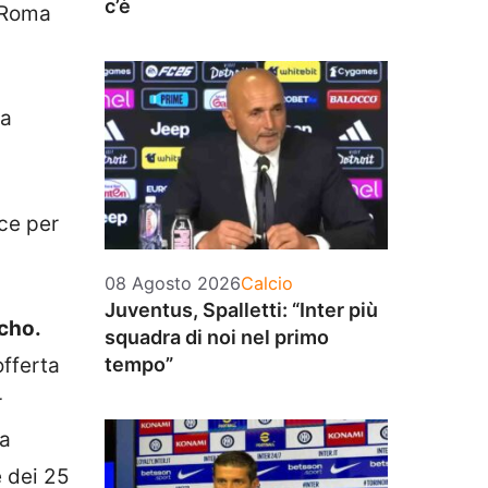
c’è
a Roma
la
cce per
Categorie
08 Agosto 2026
Calcio
Juventus, Spalletti: “Inter più
cho.
squadra di noi nel primo
offerta
tempo”
r
ta
e dei 25