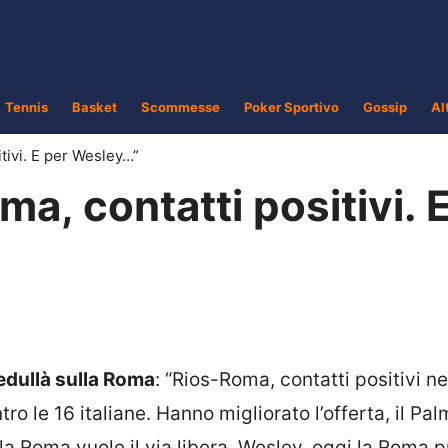
Tennis
Basket
Scommesse
Poker Sportivo
Gossip
Al
tivi. E per Wesley…”
a, contatti positivi. 
edullà sulla Roma
: “Rios-Roma, contatti positivi ne
ntro le 16 italiane. Hanno migliorato l’offerta, il Pa
la Roma vuole il via libera. Wesley, oggi la Roma 