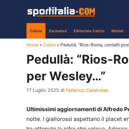
Vai
al
contenuto
Calcio
Esclusive
Editoriale Calcio
Motori
Home
»
Calcio
»
Pedullà: “Rios-Roma, contatti posi
Pedullà: “Rios-Rom
per Wesley…”
17 Luglio 2025
di
Federico Calabrese
Ultimissimi aggiornamenti di Alfredo P
notte. I giallorossi aspettano il placet e
ha ottenuto la cifra che voleva. Adesso 