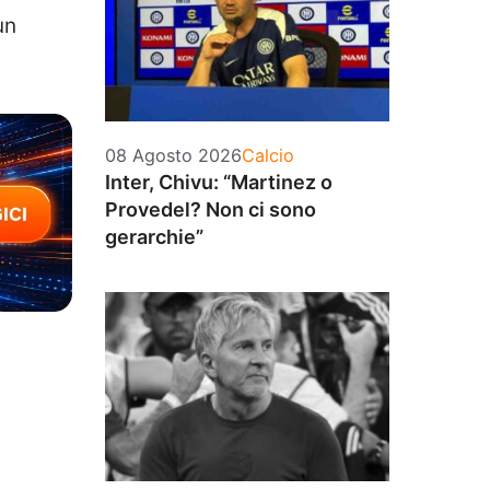
un
Categorie
08 Agosto 2026
Calcio
Inter, Chivu: “Martinez o
Provedel? Non ci sono
gerarchie”