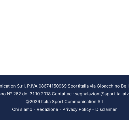
ation S.r.l. P.IVA 08674150969 Sportitalia via Gioacchino Bell
ilano N° 262 del 31.10.2018 Contattaci: segnalazioni@sportitaliatv
@2026 Italia Sport Communication Srl
Chi siamo
-
Redazione
-
Privacy Policy
-
Disclaimer