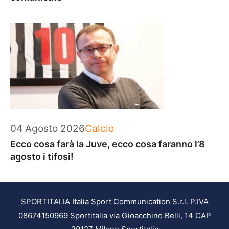
Categorie
04 Agosto 2026
Calcio
Ecco cosa farà la Juve, ecco cosa faranno l’8
agosto i tifosi!
SPORTITALIA Italia Sport Communication S.r.l. P.IVA
08674150969 Sportitalia via Gioacchino Belli, 14 CAP