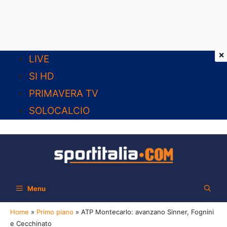
×
Vai
LIVE
al
SI HD
contenuto
PRIMAVERA TV
SOLOCALCIO
Menu
Home
»
Primo piano
»
ATP Montecarlo: avanzano Sinner, Fognini
e Cecchinato