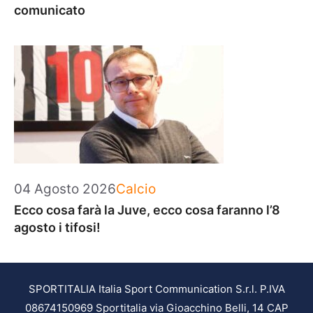
comunicato
Categorie
04 Agosto 2026
Calcio
Ecco cosa farà la Juve, ecco cosa faranno l’8
agosto i tifosi!
SPORTITALIA Italia Sport Communication S.r.l. P.IVA
08674150969 Sportitalia via Gioacchino Belli, 14 CAP