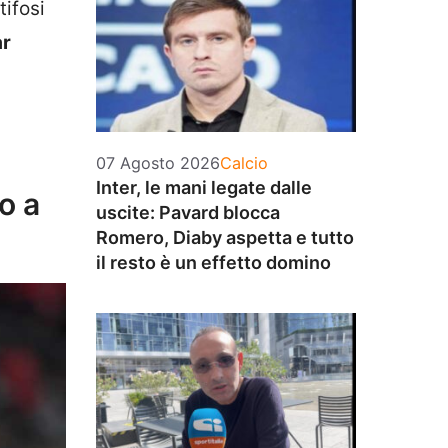
tifosi
ar
Categorie
07 Agosto 2026
Calcio
Inter, le mani legate dalle
o a
uscite: Pavard blocca
Romero, Diaby aspetta e tutto
il resto è un effetto domino