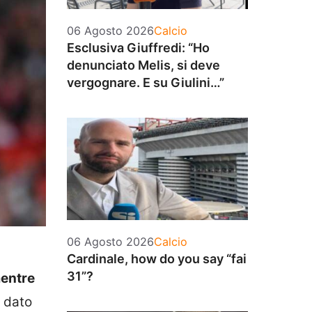
Categorie
06 Agosto 2026
Calcio
Esclusiva Giuffredi: “Ho
denunciato Melis, si deve
vergognare. E su Giulini…”
Categorie
06 Agosto 2026
Calcio
Cardinale, how do you say “fai
31”?
mentre
 dato