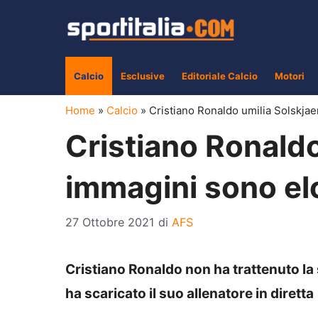
Vai
al
contenuto
Calcio
Esclusive
Editoriale Calcio
Motori
Home
»
Calcio
»
Cristiano Ronaldo umilia Solskjae
Cristiano Ronaldo
immagini sono el
27 Ottobre 2021
di
AFS
Cristiano Ronaldo non ha trattenuto la 
ha scaricato il suo allenatore in diretta