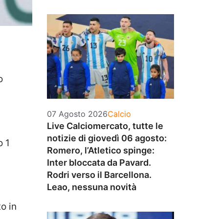
o
Categorie
07 Agosto 2026
Calcio
Live Calciomercato, tutte le
notizie di giovedì 06 agosto:
o 1
Romero, l’Atletico spinge:
Inter bloccata da Pavard.
Rodri verso il Barcellona.
Leao, nessuna novità
o in