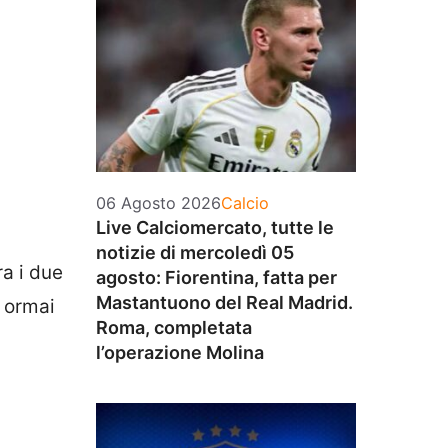
Categorie
06 Agosto 2026
Calcio
Live Calciomercato, tutte le
notizie di mercoledì 05
ra i due
agosto: Fiorentina, fatta per
Mastantuono del Real Madrid.
è ormai
Roma, completata
l’operazione Molina