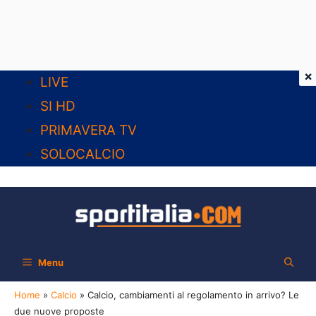
×
Vai
LIVE
al
SI HD
contenuto
PRIMAVERA TV
SOLOCALCIO
Menu
Home
»
Calcio
»
Calcio, cambiamenti al regolamento in arrivo? Le
due nuove proposte