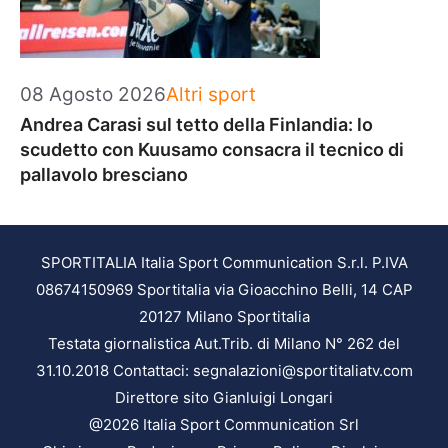
Categorie
08 Agosto 2026
Altri sport
Andrea Carasi sul tetto della Finlandia: lo
scudetto con Kuusamo consacra il tecnico di
pallavolo bresciano
SPORTITALIA Italia Sport Communication S.r.l. P.IVA
08674150969 Sportitalia via Gioacchino Belli, 14 CAP
20127 Milano Sportitalia
Testata giornalistica Aut.Trib. di Milano N° 262 del
31.10.2018 Contattaci: segnalazioni@sportitaliatv.com
Direttore sito Gianluigi Longari
@2026 Italia Sport Communication Srl