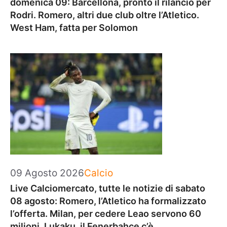
domenica 09: Barcellona, pronto il rilancio per
Rodri. Romero, altri due club oltre l’Atletico.
West Ham, fatta per Solomon
Categorie
09 Agosto 2026
Calcio
Live Calciomercato, tutte le notizie di sabato
08 agosto: Romero, l’Atletico ha formalizzato
l’offerta. Milan, per cedere Leao servono 60
milioni. Lukaku, il Fenerbahce c’è