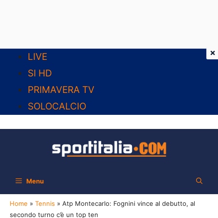
×
Vai
LIVE
al
SI HD
contenuto
PRIMAVERA TV
SOLOCALCIO
Menu
Home
»
Tennis
»
Atp Montecarlo: Fognini vince al debutto, al
secondo turno c’è un top ten