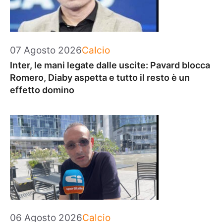
Categorie
07 Agosto 2026
Calcio
Inter, le mani legate dalle uscite: Pavard blocca
Romero, Diaby aspetta e tutto il resto è un
effetto domino
Categorie
06 Agosto 2026
Calcio