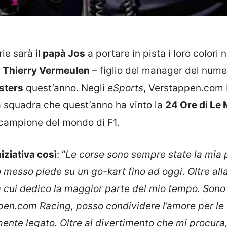
rie sarà
il papà Jos
a portare in pista i loro colori n
e
Thierry Vermeulen
– figlio del manager del nume
sters
quest’anno. Negli
eSports
, Verstappen.com
la squadra che quest’anno ha vinto la
24 Ore di Le
el campione del mondo di F1.
ziativa così
: “
Le corse sono sempre state la mia 
messo piede su un go-kart fino ad oggi. Oltre all
 a cui dedico la maggior parte del mio tempo. Sono
ppen.com Racing, posso condividere l’amore per le
amente legato. Oltre al divertimento che mi procura