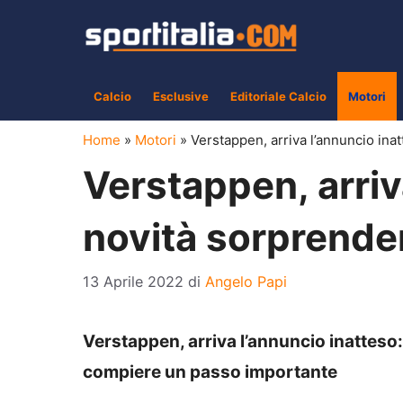
Vai
al
contenuto
Calcio
Esclusive
Editoriale Calcio
Motori
Home
»
Motori
»
Verstappen, arriva l’annuncio ina
Verstappen, arriv
novità sorprende
13 Aprile 2022
di
Angelo Papi
Verstappen, arriva l’annuncio inatteso:
compiere un passo importante