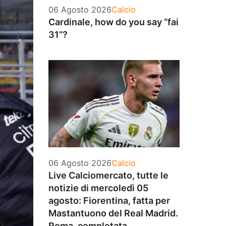
Categorie
06 Agosto 2026
Calcio
Cardinale, how do you say “fai
31”?
Categorie
06 Agosto 2026
Calcio
Live Calciomercato, tutte le
notizie di mercoledì 05
agosto: Fiorentina, fatta per
Mastantuono del Real Madrid.
Roma, completata