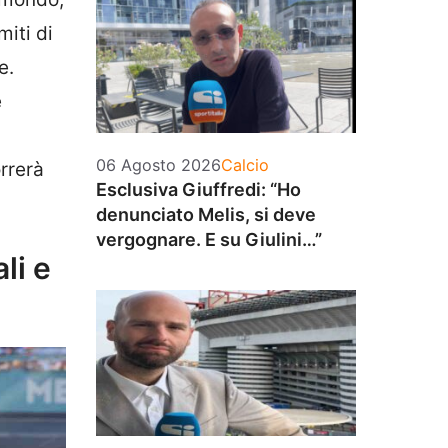
iti di
e.
e
Categorie
06 Agosto 2026
Calcio
rrerà
Esclusiva Giuffredi: “Ho
denunciato Melis, si deve
vergognare. E su Giulini…”
li e