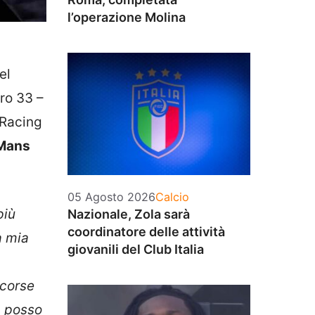
l’operazione Molina
el
ro 33 –
 Racing
 Mans
Categorie
05 Agosto 2026
Calcio
più
Nazionale, Zola sarà
coordinatore delle attività
a mia
giovanili del Club Italia
 corse
, posso