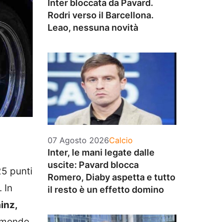
Inter bloccata da Pavard.
Rodri verso il Barcellona.
Leao, nessuna novità
Categorie
07 Agosto 2026
Calcio
Inter, le mani legate dalle
uscite: Pavard blocca
25 punti
Romero, Diaby aspetta e tutto
. In
il resto è un effetto domino
inz,
 mondo,