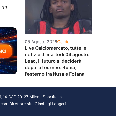
l
mi
Categorie
05 Agosto 2026
Calcio
Live Calciomercato, tutte le
notizie di martedì 04 agosto:
Leao, il futuro si deciderà
dopo la tournée. Roma,
l’esterno tra Nusa e Fofana
i, 14 CAP 20127 Milano Sportitalia
.com Direttore sito Gianluigi Longari