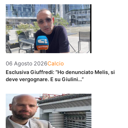
Categorie
06 Agosto 2026
Calcio
Esclusiva Giuffredi: “Ho denunciato Melis, si
deve vergognare. E su Giulini…”