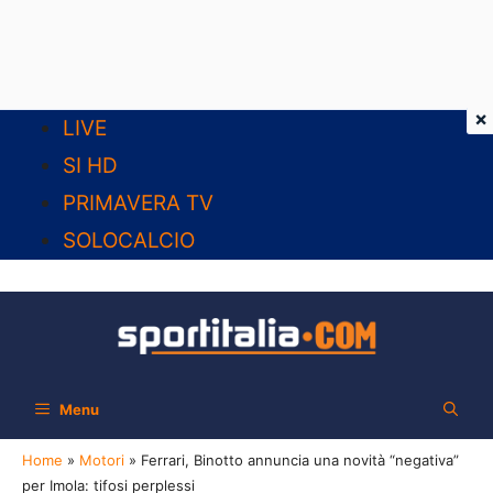
×
Vai
LIVE
al
SI HD
contenuto
PRIMAVERA TV
SOLOCALCIO
Menu
Home
»
Motori
»
Ferrari, Binotto annuncia una novità “negativa”
per Imola: tifosi perplessi