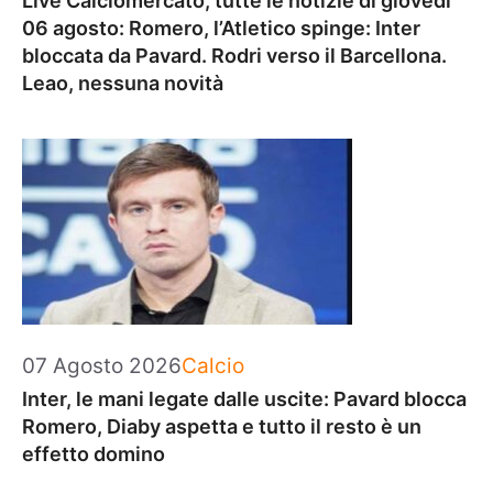
Live Calciomercato, tutte le notizie di giovedì
06 agosto: Romero, l’Atletico spinge: Inter
bloccata da Pavard. Rodri verso il Barcellona.
Leao, nessuna novità
Categorie
07 Agosto 2026
Calcio
Inter, le mani legate dalle uscite: Pavard blocca
Romero, Diaby aspetta e tutto il resto è un
effetto domino