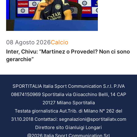
Categorie
08 Agosto 2026
Calcio
Inter, Chivu: “Martinez o Provedel? Non ci sono
gerarchie”
SPORTITALIA Italia Sport Communication S.r.l. P.IVA
08674150969 Sportitalia via Gioacchino Belli, 14 CAP
20127 Milano Sportitalia
Testata giornalistica Aut.Trib. di Milano N° 262 del
31.10.2018 Contattaci: segnalazioni@sportitaliatv.com
Direttore sito Gianluigi Longari
@2026 Italia Sport Communication Srl