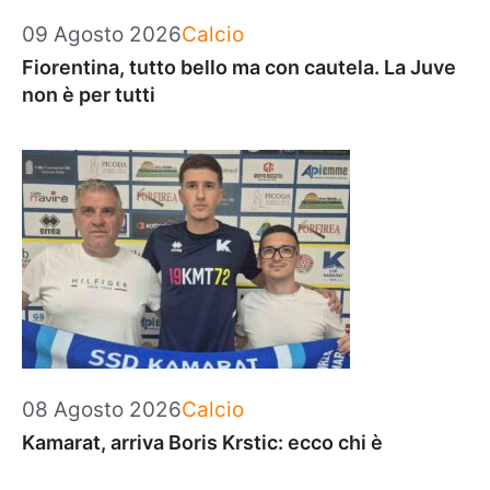
Categorie
09 Agosto 2026
Calcio
Fiorentina, tutto bello ma con cautela. La Juve
non è per tutti
Categorie
08 Agosto 2026
Calcio
Kamarat, arriva Boris Krstic: ecco chi è