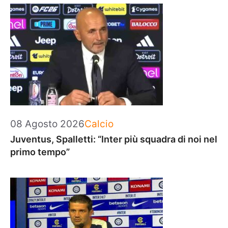
Categorie
08 Agosto 2026
Calcio
Juventus, Spalletti: “Inter più squadra di noi nel
primo tempo”