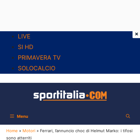
×
Vai
LIVE
al
SI HD
contenuto
PRIMAVERA TV
SOLOCALCIO
Menu
Home
»
Motori
»
Ferrari, l’annuncio choc di Helmut Marko: i tifosi
sono atterriti