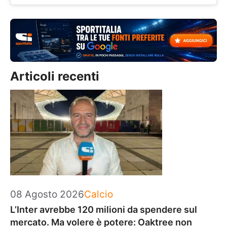
Articoli recenti
Categorie
08 Agosto 2026
Calcio
L’Inter avrebbe 120 milioni da spendere sul
mercato. Ma volere è potere: Oaktree non