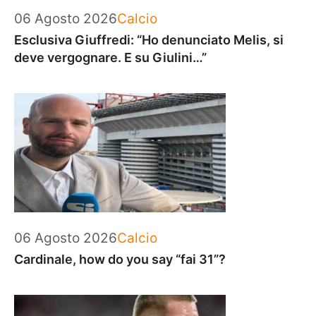
Categorie
06 Agosto 2026
Calcio
Esclusiva Giuffredi: “Ho denunciato Melis, si
deve vergognare. E su Giulini…”
Categorie
06 Agosto 2026
Calcio
Cardinale, how do you say “fai 31”?