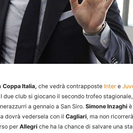
la
Coppa Italia,
che vedrà contrapposte
Inter
e
Juv
. I due club si giocano il secondo trofeo stagionale
nerazzurri a gennaio a San Siro.
Simone Inzaghi
è
ca dovrà vedersela con il
Cagliari
, ma non ricorrer
orso per
Allegri
che ha la chance di salvare una st