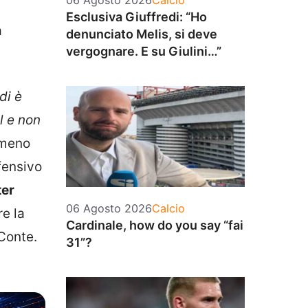
06 Agosto 2026
Calcio
Esclusiva Giuffredi: “Ho
a
denunciato Melis, si deve
vergognare. E su Giulini…”
di è
l e non
mmeno
fensivo
ter
Categorie
06 Agosto 2026
Calcio
re la
Cardinale, how do you say “fai
Conte.
31”?