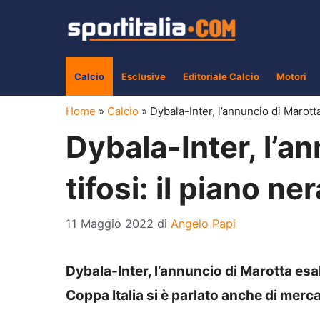
Vai
al
contenuto
Calcio
Esclusive
Editoriale Calcio
Motori
Home
»
Calcio
»
Dybala-Inter, l’annuncio di Marotta 
Dybala-Inter, l’an
tifosi: il piano n
11 Maggio 2022
di
Angelo Papi
Dybala-Inter, l’annuncio di Marotta esalta
Coppa Italia si è parlato anche di merc