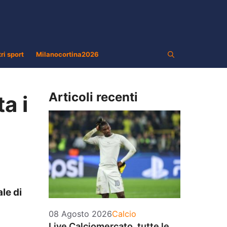
tri sport
Milanocortina2026
Articoli recenti
a i
ale di
Categorie
08 Agosto 2026
Calcio
Live Calciomercato, tutte le