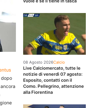
vuole e se li tiene in tasca
Categorie
08 Agosto 2026
Calcio
Live Calciomercato, tutte le
entus
notizie di venerdì 07 agosto:
, dopo
Esposito, contatti con il
 ancora
Como. Pellegrino, attenzione
alla Fiorentina
à
agione