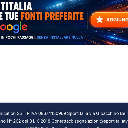
ation S.r.l. P.IVA 08674150969 Sportitalia via Gioacchino Bell
ilano N° 262 del 31.10.2018 Contattaci: segnalazioni@sportitaliatv