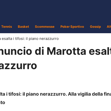
Tennis
Basket
Scommesse
Poker Sportivo
Gossip
Al
esalta i tifosi: il piano nerazzurro
nuncio di Marotta esalt
erazzurro
 i tifosi: il piano nerazzurro. Alla vigilia della fin
ato