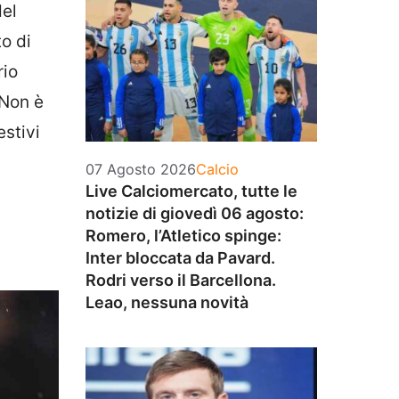
del
o di
rio
 Non è
estivi
Categorie
07 Agosto 2026
Calcio
Live Calciomercato, tutte le
notizie di giovedì 06 agosto:
Romero, l’Atletico spinge:
Inter bloccata da Pavard.
Rodri verso il Barcellona.
Leao, nessuna novità