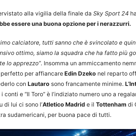
rvistato alla vigilia della finale da
Sky Sport 24
h
bbe essere una buona opzione per i nerazzurri.
timo calciatore, tutti sanno che è svincolato e quin
nsivo ottimo, siamo la squadra che ha fatto più go
te lo apprezzo”
. Insomma un ammiccamento ne
 perfetto per affiancare
Edin Dzeko
nel reparto of
vederlo con
Lautaro
sono francamente minime.
L’In
i conti e “Il Toro” è l’indiziato numero uno a regala
di lui ci sono l’
Atletico Madrid
e il
Tottenham
di 
ra sudamericani, per buona pace di tutti.