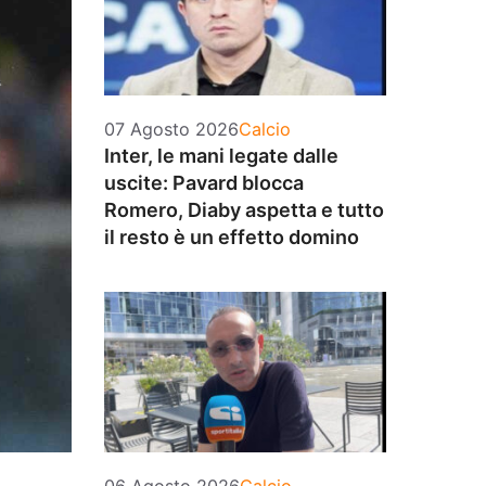
Categorie
07 Agosto 2026
Calcio
Inter, le mani legate dalle
uscite: Pavard blocca
Romero, Diaby aspetta e tutto
il resto è un effetto domino
Categorie