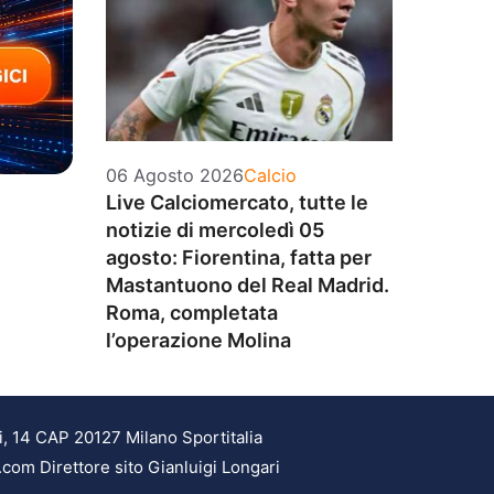
Categorie
06 Agosto 2026
Calcio
Live Calciomercato, tutte le
notizie di mercoledì 05
agosto: Fiorentina, fatta per
Mastantuono del Real Madrid.
Roma, completata
l’operazione Molina
i, 14 CAP 20127 Milano Sportitalia
.com Direttore sito Gianluigi Longari