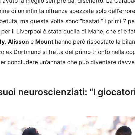
 avuto la meglio sempre dal dischetto. La Carab
ine di un’infinita oltranza spezzata solo dall’errore
petuta, ma questa volta sono “bastati” i primi 7 pe
 per il Liverpool è stata quella di Mane, che si è fa
dy
.
Alisson
e
Mount
hanno però rispostato la bila
co ex Dortmund si tratta del primo trionfo nella co
o per concludere un’annata che può diventare davve
suoi neuroscienziati: “I giocator