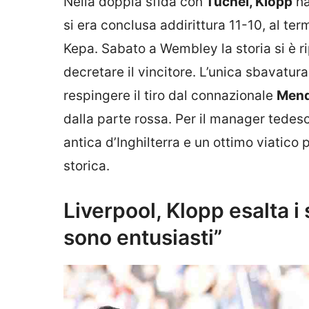
Nella doppia sfida con
Tuchel, Klopp
ha
si era conclusa addirittura 11-10, al term
Kepa. Sabato a Wembley la storia si è ri
decretare il vincitore. L’unica sbavatura
respingere il tiro dal connazionale
Men
dalla parte rossa. Per il manager tedes
antica d’Inghilterra e un ottimo viatic
storica.
Liverpool, Klopp esalta i 
sono entusiasti”