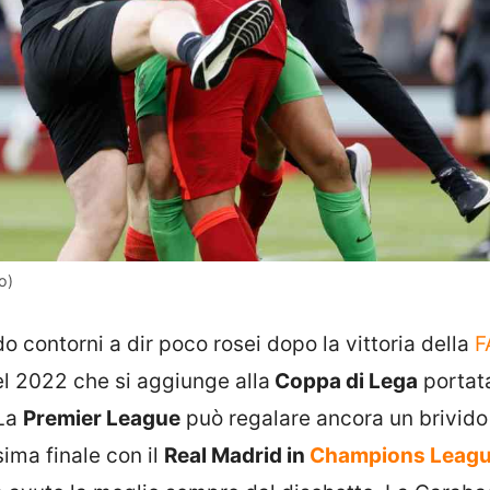
o)
 contorni a dir poco rosei dopo la vittoria della
F
del 2022 che si aggiunge alla
Coppa di Lega
portat
 La
Premier League
può regalare ancora un brivido
sima finale con il
Real Madrid in
Champions Leagu