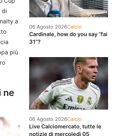
ao Cup
 di
nalty a
Categorie
06 Agosto 2026
Calcio
tto
Cardinale, how do you say “fai
ncia
31”?
ppa più
ro
i ne
Categorie
06 Agosto 2026
Calcio
Live Calciomercato, tutte le
notizie di mercoledì 05