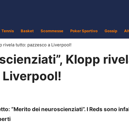
Tennis
Basket
Scommesse
Poker Sportivo
Gossip
Al
p rivela tutto: pazzesco a Liverpool!
cienziati”, Klopp rive
 Liverpool!
tto: “Merito dei neuroscienziati”. I Reds sono infall
perti