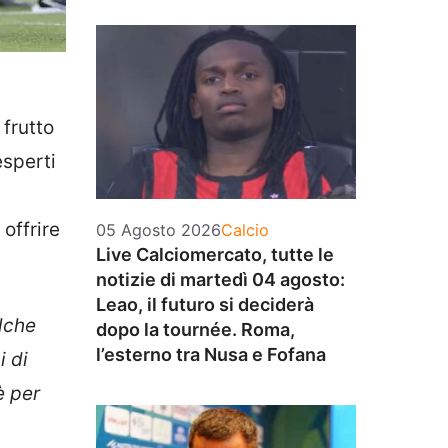
 frutto
esperti
offrire
Categorie
05 Agosto 2026
Calcio
Live Calciomercato, tutte le
notizie di martedì 04 agosto:
Leao, il futuro si deciderà
alche
dopo la tournée. Roma,
l’esterno tra Nusa e Fofana
i di
è per