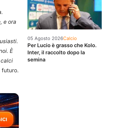
a.
, e ora
Categorie
05 Agosto 2026
Calcio
siasti.
Per Lucio è grasso che Kolo.
oi. È
Inter, il raccolto dopo la
semina
 calci
 futuro.