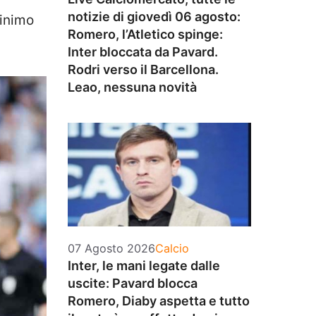
notizie di giovedì 06 agosto:
minimo
Romero, l’Atletico spinge:
.
Inter bloccata da Pavard.
Rodri verso il Barcellona.
Leao, nessuna novità
Categorie
07 Agosto 2026
Calcio
Inter, le mani legate dalle
uscite: Pavard blocca
Romero, Diaby aspetta e tutto