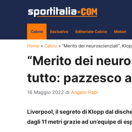
Vai
al
contenuto
Calcio
Esclusive
Editoriale Calcio
Motori
Home
»
Calcio
»
“Merito dei neuroscienziati”, Klop
“Merito dei neuros
tutto: pazzesco a
16 Maggio 2022
di
Angelo Papi
Liverpool, il segreto di Klopp dal dische
dagli 11 metri grazie ad un’equipe di es