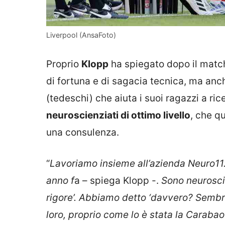
Liverpool (AnsaFoto)
Proprio
Klopp
ha spiegato dopo il match c
di fortuna e di sagacia tecnica, ma anche
(tedeschi) che aiuta i suoi ragazzi a ric
neuroscienziati di ottimo livello
, che q
una consulenza.
“
Lavoriamo insieme all’azienda Neuro11.
anno f
a – spiega Klopp -.
Sono neuroscie
rigore’. Abbiamo detto ‘davvero? Sembra 
loro, proprio come lo è stata la Caraba